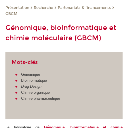
Présentation
Recherche
Partenariats & financements
GBCM
Génomique, bioinformatique et
chimie moléculaire (GBCM)
Mots-clés
Génomique
Bioinformatique
Drug Design
Chimie organique
Chimie pharmaceutique
Le
laboratoire de
Génomique, bioinformatique et chimie