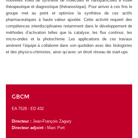
nouvelles voies de synthèse de molécules et nanoparticules à visée
thérapeutique et diagnostique (théranostique). Pour arriver à ces fins le
groupe met au point et optimise la synthèse de ces actifs
pharmaceutiques à haute valeur ajoutée. Cette activité requiert des
compétences interdisciplinaires notamment dans le développement de
méthodes d’activation telles que la catalyse, les flux continus, les
micro-ondes et la photochimie. Les applications de ces travaux
amènent l’équipe à collaborer dans son quotidien avec des biologistes
et des physico-chimistes, ainsi qu’avec un étroit réseau de start-ups.
GBCM
EA 7528 -
ED 432
Directeur :
Jean-François Zagury
Directeur adjoint :
Marc Port