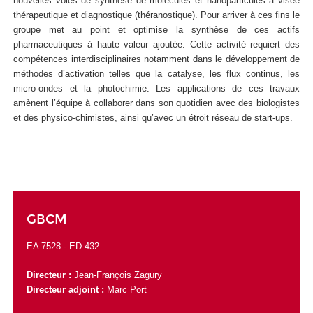
nouvelles voies de synthèse de molécules et nanoparticules à visée
thérapeutique et diagnostique (théranostique). Pour arriver à ces fins le
groupe met au point et optimise la synthèse de ces actifs
pharmaceutiques à haute valeur ajoutée. Cette activité requiert des
compétences interdisciplinaires notamment dans le développement de
méthodes d’activation telles que la catalyse, les flux continus, les
micro-ondes et la photochimie. Les applications de ces travaux
amènent l’équipe à collaborer dans son quotidien avec des biologistes
et des physico-chimistes, ainsi qu’avec un étroit réseau de start-ups.
GBCM
EA 7528 -
ED 432
Directeur :
Jean-François Zagury
Directeur adjoint :
Marc Port