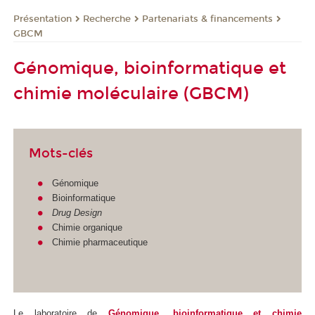
Présentation
Recherche
Partenariats & financements
GBCM
Génomique, bioinformatique et
chimie moléculaire (GBCM)
Mots-clés
Génomique
Bioinformatique
Drug Design
Chimie organique
Chimie pharmaceutique
Le
laboratoire de
Génomique, bioinformatique et chimie