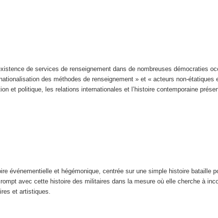
’existence de services de renseignement dans de nombreuses démocraties occi
ernationalisation des méthodes de renseignement » et « acteurs non-étatiques 
tion et politique, les relations internationales et l’histoire contemporaine pré
toire événementielle et hégémonique, centrée sur une simple histoire bataille p
ire rompt avec cette histoire des militaires dans la mesure où elle cherche à i
ires et artistiques.