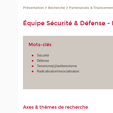
Présentation
Recherche
Partenariats & financemen
Équipe Sécurité & Défense -
Mots-clés
Sécurité
Défense
Terrorisme(s)/antiterrorisme
Radicalisation/resocialisation
Axes & thèmes de recherche