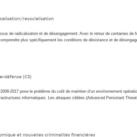
calisation/resocialisation
ssus de radicalisation et de désengagement. Avec le retour de centaines de fo
de comprendre plus spécifiquement les conditions de désistance et de désenga
berdéfense (C3)
de 2008-2017 pose le problème du coût de maintien d’un environnement opérat
frastructures informatiques. Les attaques ciblées (Advanced Persistant Threa
omique et nouvelles criminalités financières