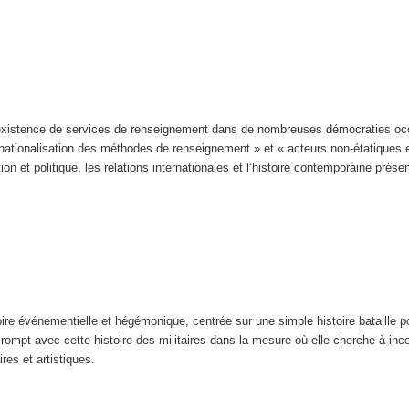
’existence de services de renseignement dans de nombreuses démocraties occi
ernationalisation des méthodes de renseignement » et « acteurs non-étatiques 
tion et politique, les relations internationales et l’histoire contemporaine pré
toire événementielle et hégémonique, centrée sur une simple histoire bataille p
ire rompt avec cette histoire des militaires dans la mesure où elle cherche à i
ires et artistiques.