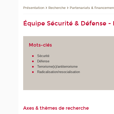
Présentation
Recherche
Partenariats & financemen
Équipe Sécurité & Défense -
Mots-clés
Sécurité
Défense
Terrorisme(s)/antiterrorisme
Radicalisation/resocialisation
Axes & thèmes de recherche