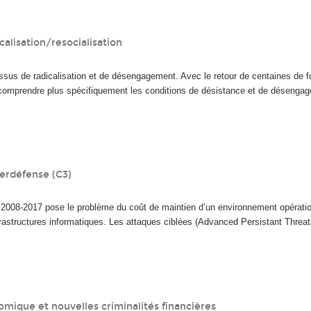
calisation/resocialisation
ssus de radicalisation et de désengagement. Avec le retour de centaines de fo
de comprendre plus spécifiquement les conditions de désistance et de désenga
berdéfense (C3)
de 2008-2017 pose le problème du coût de maintien d’un environnement opérat
frastructures informatiques. Les attaques ciblées (Advanced Persistant Threa
omique et nouvelles criminalités financières