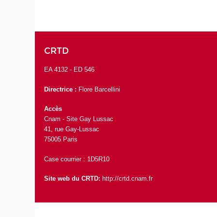
CRTD
EA 4132 -
ED 546
Directrice :
Flore Barcellini
Accès
Cnam - Site Gay Lussac
41, rue Gay-Lussac
75005 Paris
Case courrier : 1D5R10
Site web du CRTD:
http://crtd.cnam.fr