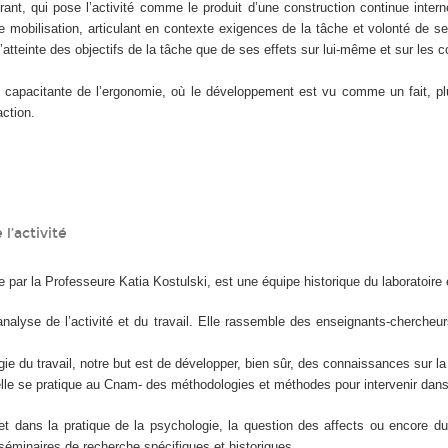
nt, qui pose l’activité comme le produit d’une construction continue intern
mobilisation, articulant en contexte exigences de la tâche et volonté de se 
l’atteinte des objectifs de la tâche que de ses effets sur lui-même et sur les co
 capacitante de l’ergonomie, où le développement est vu comme un fait, plus
ction.
l’activité
igée par la Professeure Katia Kostulski, est une équipe historique du laboratoi
nalyse de l’activité et du travail. Elle rassemble des enseignants-chercheu
 du travail, notre but est de développer, bien sûr, des connaissances sur la sa
qu’elle se pratique au Cnam- des méthodologies et méthodes pour intervenir da
et dans la pratique de la psychologie, la question des affects ou encore du
 séminaires de recherche spécifiques et historiques.