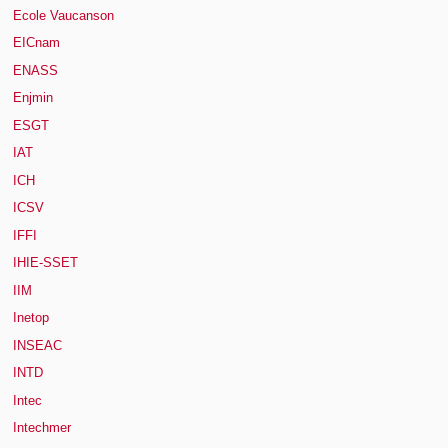
Ecole Vaucanson
EICnam
ENASS
Enjmin
ESGT
IAT
ICH
ICSV
IFFI
IHIE-SSET
IIM
Inetop
INSEAC
INTD
Intec
Intechmer