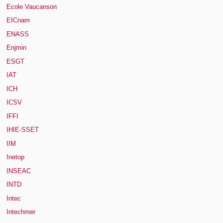
Ecole Vaucanson
EICnam
ENASS
Enjmin
ESGT
IAT
ICH
ICSV
IFFI
IHIE-SSET
IIM
Inetop
INSEAC
INTD
Intec
Intechmer