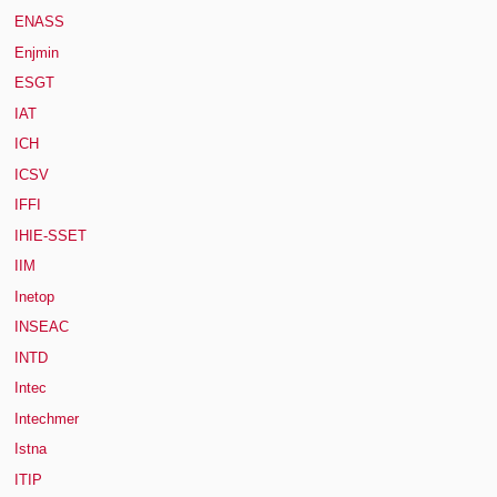
ENASS
Enjmin
ESGT
IAT
ICH
ICSV
IFFI
IHIE-SSET
IIM
Inetop
INSEAC
INTD
Intec
Intechmer
Istna
ITIP