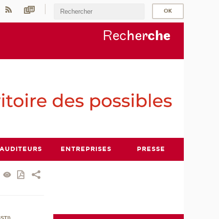
Rec
her
ch
e
AUDITEURS
ENTREPRISES
PRESSE
STI)