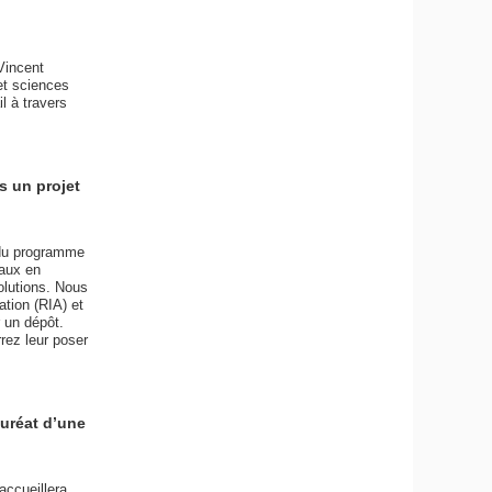
Vincent
et sciences
l à travers
s un projet
 du programme
naux en
olutions. Nous
ation (RIA) et
 un dépôt.
rez leur poser
auréat d’une
accueillera