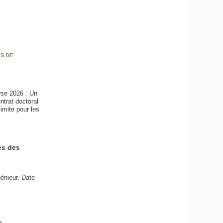
RS DE
rse 2026 : Un
ntrat doctoral
imite pour les
es des
énieur. Date
s