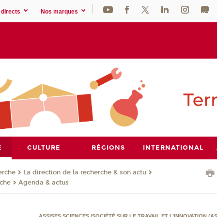
directs
Nos marques
E
CULTURE
RÉGIONS
INTERNATIONAL
erche
La direction de la recherche & son actu
rche
Agenda & actus
ASSISES SCIENCES /SOCIÉTÉ SUR LE TRAVAIL ET L’INNOVATION (AS