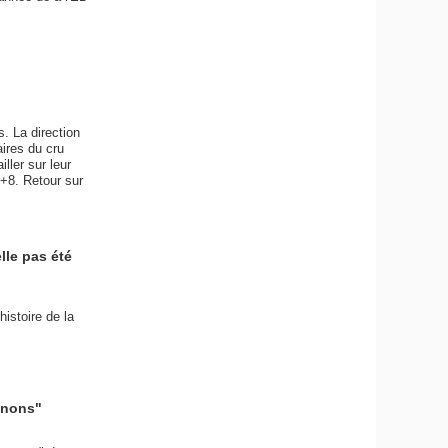
s. La direction
ires du cru
ller sur leur
c+8. Retour sur
lle pas été
histoire de la
gnons"