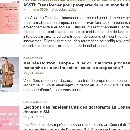
ASSTI: Transformer pour prospérer dans un monde d
7 octobre 2026
8 octobre 2026
Les Assises Travail et Innovation ont pour objectif de penser le
transformations contemporaines du travail face aux transitions
environnementale et sociale. Elles réunissent chercheurs, acte
économiques, partenaires sociaux et institutions afin de favoris
interdisciplinaire, la co-construction de savoirs et l’identificatio
innovantes. Elles visent ainsi des retombées scientifiques, prof
sociétales durables, en nourrissant le débat public.
EVÈNEMENT
Matinée Horizon Europe – Pilier 2 : Et si votre prochai
recherche se construisait à l’échelle européenne ?
30 juin 2026
Vous êtes chercheur, doctorant, porteur de projet ou personnel d
recherche ? Vous envisagez un dépôt en 2027 ou 2028 ? Cett
une porte d’entrée pour vous lancer.
L'ACTU DES ED
Élections des représentants des doctorants au Consei
doctorale SMI
30 juin 2026
Les élections des représentants des doctorants au Conseil de l
Sciences des métiers de l'ingénieur (ED 432) auront lieu en ligne