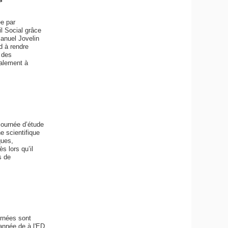
ée par
l Social grâce
anuel Jovelin
rd à rendre
 des
galement à
journée d’étude
e scientifique
ques,
s lors qu’il
s de
urnées sont
 année de à l'ED