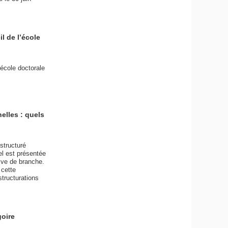
l de l’école
’école doctorale
elles : quels
structuré
el est présentée
ive de branche.
 cette
tructurations
goire