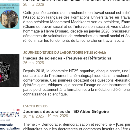
28 mai 2026
Cette journée centrée sur la recherche en travail social est initi
l’Association Française des Formations Universitaires en Travai
à son président Mohammed Mechkar et son ex-président, Emm
(Chaire de travail social et de l’intervention sociale), vise d’abo
hommage à Hervé Drouard, décédé en janvier 2026, précurseur
démarches de valorisation de recherches en travail social et é
réfléchir sur les fondements de la recherche en travail social
JOURNÉE D’ÉTUDE DU LABORATOIRE HTI2S (CNAM)
Images de sciences - Preuves et Réfutations
26 mai 2026
Depuis 2018, le laboratoire HT2S organise, chaque année, une 
sur la place de l’instrument cinématographique dans la recherch
contemporaine. Ces journées débattent des questions -heuristi
épistémiques, éthiques- que posent l’usage de cet instrument dè
participe directement à la formation et à la médiation d’élément
connaissance scientifique.
L'ACTU DES ED
Journées doctorales de l'ED Abbé-Grégoire
18 mai 2026
19 mai 2026
Thème : « Démocratie, démocratisation et recherche » [Ces jo
obligatoires pour les doctorantes et doctorants inscrits en 1ère