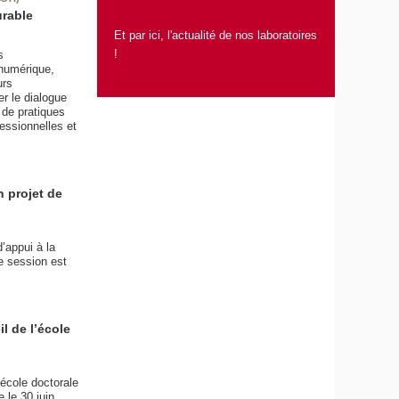
urable
Et par ici, l'actualité de nos laboratoires
!
s
 numérique,
urs
er le dialogue
n de pratiques
essionnelles et
n projet de
’appui à la
e session est
l de l’école
’école doctorale
 le 30 juin