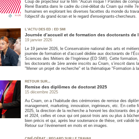
Coup de projecteur sur le film "Aucun risque ! Paroles de com
René Baratta dans le cadre du ciné-débat du Cnam qui mêle 7e 
humaines en explorant les diverses facettes du monde du travai
l'objectif du grand écran et le regard d'enseignants-chercheurs.
L'ACTU DES ED : ED SMI
Journée d’accueil et de formation des doctorants de 
19 janvier 2026
Le 19 janvier 2026, le Conservatoire national des arts et métier
journée de formation et d’accueil dédiée aux doctorants de l’Éc
Sciences des Métiers de l’Ingénieur (ED SMI). Cette formation, 
les doctorants de 1ère année inscrits au Cnam, s’inscrit dans l
"Mener un projet de recherche" et la thématique "Formation à l
RETOUR SUR...
Remise des diplômes de doctorat 2025
15 décembre 2025
Au Cnam, on a l’habitude des cérémonies de remise des diplôm
management, marketing, innovation, ingénieurs, etc. En cette f
2025, la direction de la recherche a honoré les doctorants des
et 2024, celles et ceux qui ont passé trois ans ou plus à bûcher
bien précis et qui, après leur soutenance de thèse, ont validé l
Retour sur l’événement en mots et en images.
CINÉ-DÉBAT : REGARD SUR LE TRAVAIL