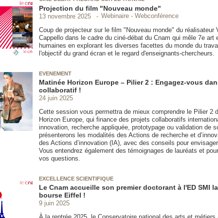
Projection du film "Nouveau monde"
Webinaire - Webconférence
13 novembre 2025
Coup de projecteur sur le film "Nouveau monde" du réalisateur 
Cappello dans le cadre du ciné-débat du Cnam qui mêle 7e art 
humaines en explorant les diverses facettes du monde du travai
l'objectif du grand écran et le regard d'enseignants-chercheurs.
EVENEMENT
Matinée Horizon Europe – Pilier 2 : Engagez-vous dan
collaboratif !
24 juin 2025
Cette session vous permettra de mieux comprendre le Pilier 2
Horizon Europe, qui finance des projets collaboratifs internatio
innovation, recherche appliquée, prototypage ou validation de s
présenterons les modalités des Actions de recherche et d’innov
des Actions d’innovation (IA), avec des conseils pour envisager
Vous entendrez également des témoignages de lauréats et pour
vos questions.
EXCELLENCE SCIENTIFIQUE
Le Cnam accueille son premier doctorant à l'ED SMI l
bourse Eiffel !
9 juin 2025
À la rentrée 2025, le Conservatoire national des arts et métiers 