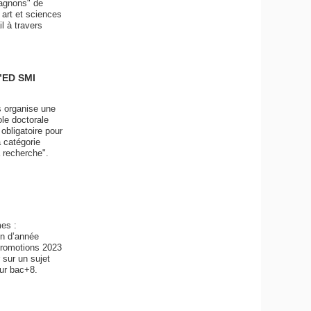
pagnons" de
art et sciences
l à travers
l’ED SMI
s organise une
ole doctorale
obligatoire pour
a catégorie
a recherche".
es :
in d’année
 promotions 2023
 sur un sujet
eur bac+8.