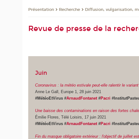
Présentation
Recherche
Diffusion, vulgarisation, 
Revue de presse de la recherc
Juin
Coronavirus : la météo estivale peut-elle ralentir le variant
Anne Le Gall, Europe 1, 28 juin 2021
#MétéoEtVirus
#
ArnaudFontanet
#
Pacri
#InstitutPast
Une baisse des contaminations en raison des fortes chale
Émilie Flores, Télé Loisirs, 17 juin 2021
#MétéoEtVirus
#
ArnaudFontanet
#
Pacri
#InstitutPast
Fin du masque obligatoire extérieur : l'objectif de juillet e