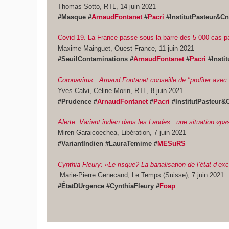
Thomas Sotto, RTL, 14 juin 2021
#Masque
#
ArnaudFontanet
#
Pacri
#InstitutPasteur&C
Covid-19. La France passe sous la barre des 5 000 cas par
Maxime Mainguet, Ouest France, 11 juin 2021
#SeuilContaminations
#
ArnaudFontanet
#
Pacri
#Insti
Coronavirus : Arnaud Fontanet conseille de "profiter avec
Yves Calvi, Céline Morin, RTL, 8 juin 2021
#Prudence
#
ArnaudFontanet
#
Pacri
#InstitutPasteur
Alerte. Variant indien dans les Landes : une situation «pa
Miren Garaicoechea, Libération, 7 juin 2021
#VariantIndien #LauraTemime #
MESuRS
Cynthia Fleury: «Le risque? La banalisation de l’état d’exc
Marie-Pierre Genecand, Le Temps (Suisse), 7 juin 2021
#ÉtatDUrgence #CynthiaFleury #
Foap