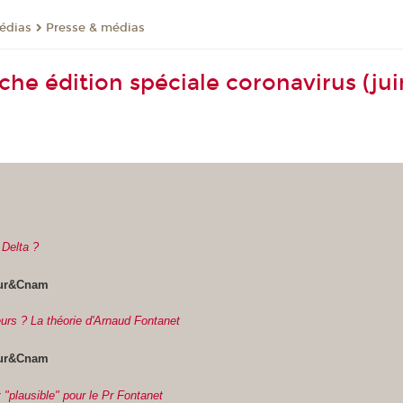
médias
Presse & médias
he édition spéciale coronavirus (jui
 Delta ?
eur&Cnam
urs ? La théorie d'Arnaud Fontanet
eur&Cnam
st "plausible" pour le Pr Fontanet