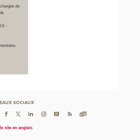
 chargée de
 de
SS -
rientales
EAUX SOCIAUX
le site en anglais