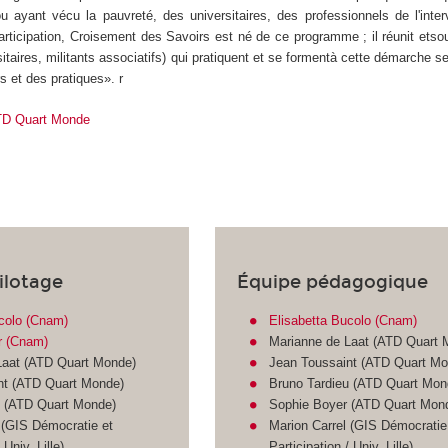
 ayant vécu la pauvreté, des universitaires, des professionnels de l'inter
ticipation, Croisement des Savoirs est né de ce programme ; il réunit etso
sitaires, militants associatifs) qui pratiquent et se formentà cette démarche se
s et des pratiques». r
'ATD Quart Monde
ilotage
Équipe pédagogique
colo (Cnam)
Elisabetta Bucolo (Cnam)
r (Cnam)
Marianne de Laat (ATD Quart 
Laat (ATD Quart Monde)
Jean Toussaint (ATD Quart Mo
nt (ATD Quart Monde)
Bruno Tardieu (ATD Quart Mon
u (ATD Quart Monde)
Sophie Boyer (ATD Quart Mon
 (GIS Démocratie et
Marion Carrel (GIS Démocratie
 Univ. Lille)
Participation / Univ. Lille)