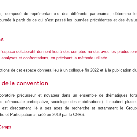
, composé de représentant.e.s des différents partenaires, détermine l
urnée à partir de ce qui s’est passé les journées précédentes et des évalua
ns
l'espace collaboratif donnent lieu à des comptes rendus avec les productions
analyses et confrontations, en précisant la méthode utilisée.
ions de cet espace donnera lieu à un colloque fin 2022 et à la publication d'
s de la convention
oratoire précurseur et novateur dans un ensemble de thématiques fort
s, démocratie participative, sociologie des mobilisations). Il soutient plusieu
et est directement lié à ses axes de recherche et notamment le Groupe
ie et Participation », créé en 2019 par le CNRS.
 Ceraps