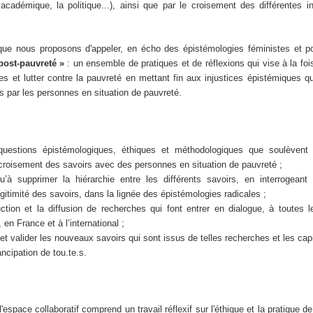
 académique, la politique...), ainsi que par le croisement des différentes in
e que nous proposons d'appeler, en écho des épistémologies féministes et po
post-pauvreté »
: un ensemble de pratiques et de réflexions qui vise à la foi
s et lutter contre la pauvreté en mettant fin aux injustices épistémiques qu
s par les personnes en situation de pauvreté.
 questions épistémologiques, éthiques et méthodologiques que soulèvent
 croisement des savoirs avec des personnes en situation de pauvreté ;
u’à supprimer la hiérarchie entre les différents savoirs, en interrogeant 
égitimité des savoirs, dans la lignée des épistémologies radicales ;
uction et la diffusion de recherches qui font entrer en dialogue, à toutes 
, en France et à l’international ;
et valider les nouveaux savoirs qui sont issus de telles recherches et les capit
ncipation de tou.te.s.
'espace collaboratif comprend un travail réflexif sur l'éthique et la pratique 