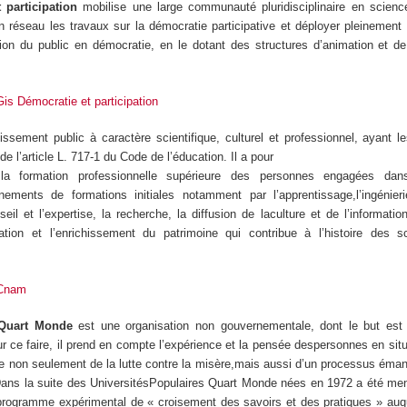
 participation
mobilise une large communauté pluridisciplinaire en scien
n réseau les travaux sur la démocratie participative et déployer pleinemen
tion du public en démocratie, en le dotant des structures d’animation et de
Gis Démocratie et participation
ssement public à caractère scientifique, culturel et professionnel, ayant l
e l’article L. 717-1 du Code de l’éducation. Il a pour
 la formation professionnelle supérieure des personnes engagées dans
gnements de formations initiales notamment par l’apprentissage,l’ingénier
seil et l’expertise, la recherche, la diffusion de laculture et de l’information
ation et l’enrichissement du patrimoine qui contribue à l’histoire des 
 Cnam
Quart Monde
est une organisation non gouvernementale, dont le but est l
r ce faire, il prend en compte l’expérience et la pensée despersonnes en sit
non seulement de la lutte contre la misère,mais aussi d’un processus émanc
 Dans la suite des UniversitésPopulaires Quart Monde nées en 1972 a été me
ogramme expérimental de « croisement des savoirs et des pratiques » auque