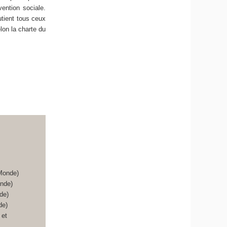
vention sociale.
utient tous ceux
lon la charte du
Monde)
nde)
de)
de)
 et