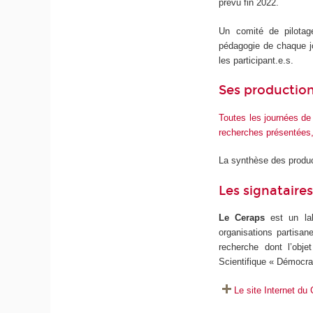
prévu fin 2022.
Un comité de pilotage
pédagogie de chaque jo
les participant.e.s.
Ses productio
Toutes les journées de 
recherches présentées, 
La synthèse des product
Les signataire
Le Ceraps
est un lab
organisations partisane
recherche dont l’obj
Scientifique « Démocrat
Le site Internet du