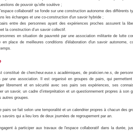
uestions de pouvoir qu’elle soulève ;
l'espace collaboratif se fonde sur une construction autonome des différents t
ans les échanges et une co-construction d'un savoir hybride ;
airs entre des personnes ayant des expériences proches assurent la libe
t la construction d’un savoir collectif.
rsonnes en situation de pauvreté par une association militante de lutte co
 en place de meilleures conditions d'élaboration d'un savoir autonome, 
 temps.
e
est constitué de chercheur.euse.s académiques, de praticien.ne.s, de person
 par une association. Il est organisé en groupes de pairs, qui permetten
ager librement et en sécurité avec ses pairs ses expériences, ses conna
rer un savoir, un cadre d’interprétation et un questionnement propres à son 
es autres groupes.
e pairs se fait selon une temporalité et un calendrier propres à chacun des gro
 savoirs qui a lieu lors de deux journées de regroupement par an.
engagent à participer aux travaux de l'espace collaboratif dans la durée, ju