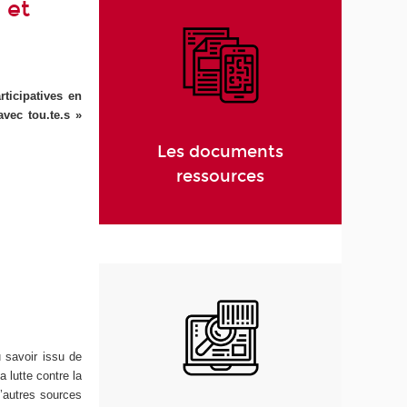
 et
ticipatives en
avec tou.te.s »
Les documents
ressources
 savoir issu de
a lutte contre la
d’autres sources