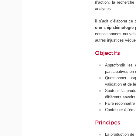
(l’action, la recherche
analyses.
Il s’agit d’élaborer c
une « épistémologie 
connaissances nouvelle
autres injustices vécue
Objectifs
Approfondir les
participatives en
Questionner jusq
validation et de l
Soutenir la prod
différents savoirs
Faire reconnaître 
Contribuer à l'éma
Principes
La production de l