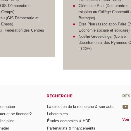
 (GIS Démocratie et
Clémence Puel (Doctorante et
/ Ceraps)
mission au Collège Coopératif
veu (GIS Démocratie et
Bretagne)
/ Ehess)
Elsa Piou (association Faire E
x, Fédération des Centres
Économie sociale et solidaire)
Noëllie Greveldinger (Conseil
départemental des Pyrénées-O
- CD66)
RECHERCHE
RÉS
formation
La direction de la recherche & son actu
er et se financer?
Laboratoires
Voir 
iscipline
Études doctorales & HDR
métier
Partenariats & financements