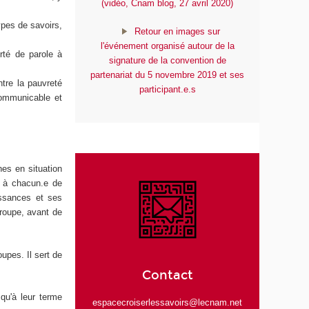
(vidéo, Cnam blog, 27 avril 2020)
ypes de savoirs,
Retour en images sur
l'événement organisé autour de la
rté de parole à
signature de la convention de
partenariat du 5 novembre 2019 et ses
ntre la pauvreté
participant.e.s
communicable et
nes en situation
t à chacun.e de
issances et ses
groupe, avant de
upes. Il sert de
Contact
squ'à leur terme
espacecroiserlessavoirs@lecnam.net