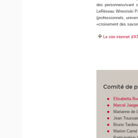
des personnesvivant ou
LeRéseau Wresinski Par
(professionnels, univer
«croisement des savoir
Le site internet d
Comité de p
Elisabetta Bu
Marcel Jaege
Marianne de 
Jean Toussai
Bruno Tardie
Marion Carrel
Participation /