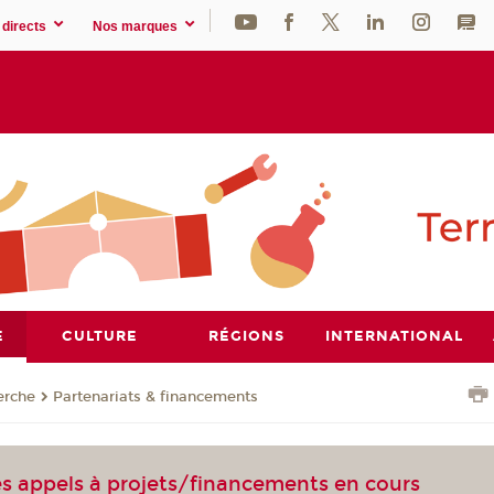
directs
Nos marques
E
CULTURE
RÉGIONS
INTERNATIONAL
erche
Partenariats & financements
es appels à projets/financements en cours