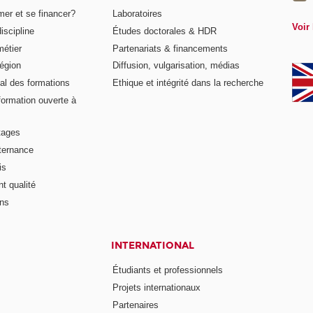
er et se financer?
Laboratoires
Voir 
iscipline
Études doctorales & HDR
métier
Partenariats & financements
égion
Diffusion, vulgarisation, médias
al des formations
Ethique et intégrité dans la recherche
formation ouverte à
tages
lternance
is
t qualité
ons
INTERNATIONAL
Étudiants et professionnels
Projets internationaux
Partenaires