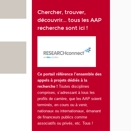
Chercher, trouver,
découvrir... tous les AAP
recherche sont
ici
!
Ce portail référence l’ensemble des
appels à projets dédiés à la
recherche !
Toutes disciplines
comprises, s’adressant à tous les
profils de carrière, que les AAP soient
terminés, en cours ou à venir,
nationaux ou internationaux, émanant
de financeurs publics comme
associatifs ou privés, etc. Tous !