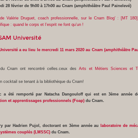
edi 28 février de 9h00 à 17h00 au Cnam (amphithéâtre Paul Painelevé)
ew de Valérie Druguet, coach professionnelle, sur le Cnam Blog' : [MT 180
ifique : quand le corps et l’esprit ne font qu’un !
ESAM Université
niversité a eu lieu le mercredi 11 mars 2020 au Cnam (amphithéâtre Pau
s du Cnam ont rencontré celles.ceux des
Arts et Métiers Sciences et T
'un cocktail se tenant à la bibliothèque du Cnam!
ic a été remporté par Natacha Dangouloff qui est en 3ème année d
ion et apprentissages professionnels (Foap)
du Cnam.
ury par Hadrien Pujol, doctorant en 3ème année au
laboratoire de mé
 systèmes couplés (LMSSC)
du Cnam.