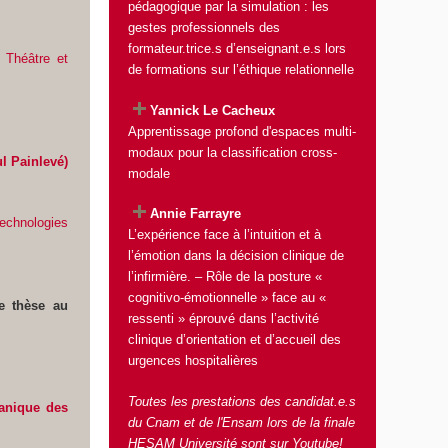
pédagogique par la simulation : les
gestes professionnels des
formateur.trice.s d’enseignant.e.s lors
] Théâtre et
de formations sur l’éthique relationnelle
Yannick Le Cacheux
Apprentissage profond d'espaces multi-
modaux pour la classification cross-
l Painlevé)
modale
Annie Farrayre
echnologies
L’expérience face à l’intuition et à
l’émotion dans la décision clinique de
l’infirmière. – Rôle de la posture «
cognitivo-émotionnelle » face au «
e thèse au
ressenti » éprouvé dans l’activité
clinique d’orientation et d’accueil des
urgences hospitalières
Toutes les prestations des candidat.e.s
canique des
du Cnam et de l'Ensam lors de la finale
HESAM Université sont sur Youtube!