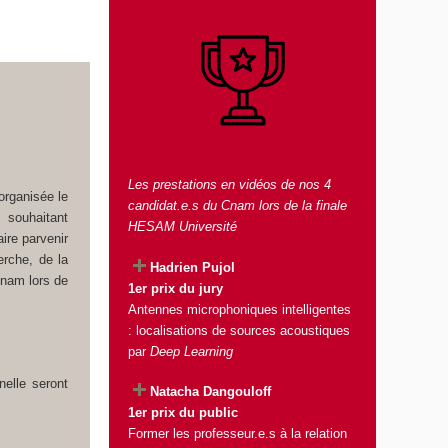
Les prestations en vidéos de nos 4
organisée le
candidat.e.s du Cnam lors de la finale
souhaitant
HESAM Université
ire parvenir
erche, de la
Hadrien Pujol
Cnam lors de
1er prix du jury
Antennes microphoniques intelligentes
: localisations de sources acoustiques
par
Deep Learning
elle seront
Natacha Dangouloff
1er prix du public
Former les professeur.e.s à la relation