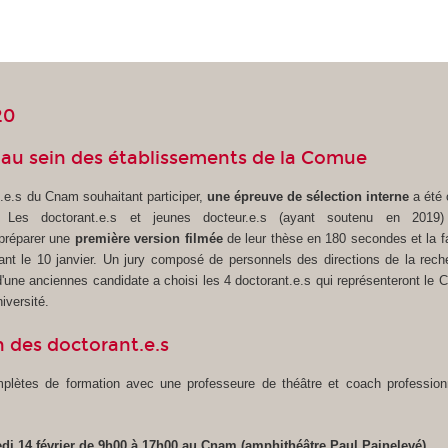
20
n au sein des établissements de la Comue
.e.s du Cnam souhaitant participer,
une épreuve de sélection interne
a été 
 Les doctorant.e.s et jeunes docteur.e.s (ayant soutenu en 2019) 
 préparer une
première version filmée
de leur thèse en 180 secondes et la fa
nt le 10 janvier. Un jury composé de personnels des directions de la rech
'une anciennes candidate a choisi les 4 doctorant.e.s qui représenteront le 
iversité.
n des doctorant.e.s
plètes de formation avec une professeure de théâtre et coach professionn
di 14 février de 9h00 à 17h00 au Cnam (amphithéâtre Paul Painelevé)