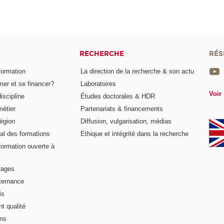
RECHERCHE
RÉS
formation
La direction de la recherche & son actu
er et se financer?
Laboratoires
Voir 
iscipline
Études doctorales & HDR
métier
Partenariats & financements
égion
Diffusion, vulgarisation, médias
al des formations
Ethique et intégrité dans la recherche
formation ouverte à
tages
lternance
is
t qualité
ons