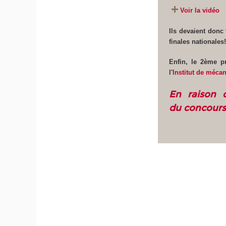
Voir la vidéo
Ils devaient donc
finales nationales
Enfin, le 2ème p
l'
Institut de mécan
En raison d
du concours