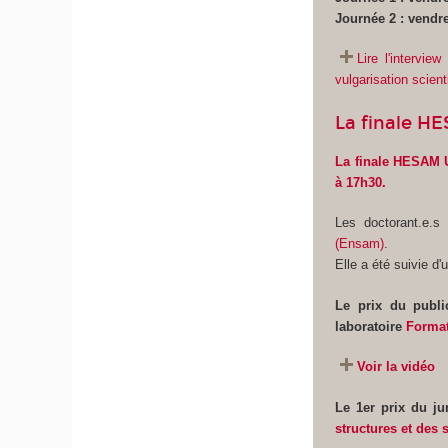
Journée 2 : vendr
Lire l'intervi
vulgarisation scient
La finale H
La finale HESAM U
à 17h30.
Les doctorant.e.
(Ensam)
.
Elle a été suivie d
Le prix du publ
laboratoire
Format
Voir la vidéo
Le 1er prix du j
structures et des