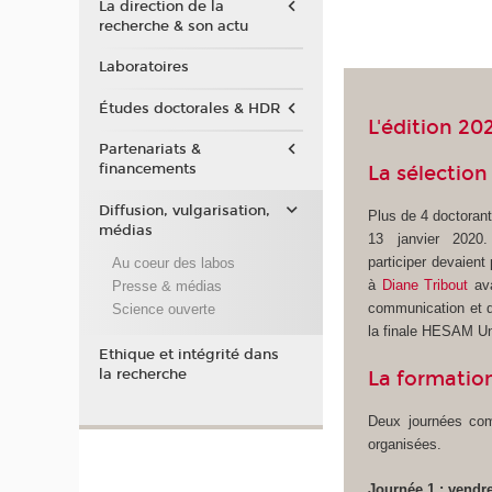
La direction de la
recherche & son actu
Laboratoires
Études doctorales & HDR
L'édition 20
Partenariats &
financements
La sélectio
Diffusion, vulgarisation,
Plus de 4 doctorant
médias
13 janvier 2020.
participer devaient
Au coeur des labos
à
Diane Tribout
ava
Presse & médias
communication et d
Science ouverte
la finale HESAM Un
Ethique et intégrité dans
la recherche
La formatio
Deux journées com
organisées.
Journée 1 :
vendre