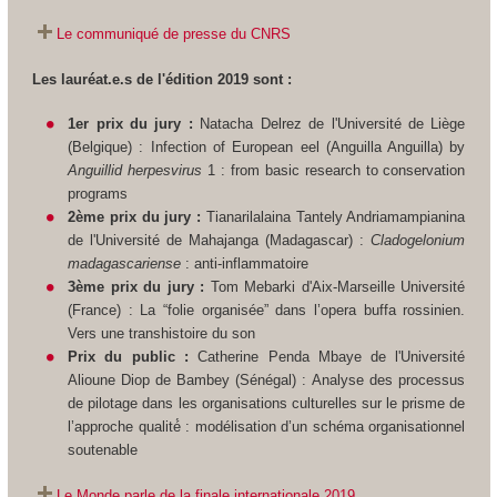
Le communiqué de presse du CNRS
Les lauréat.e.s de l'édition 2019 sont :
1er prix du jury :
Natacha Delrez de l'Université de Liège
(Belgique) : Infection of European eel (Anguilla Anguilla) by
Anguillid herpesvirus
1 : from basic research to conservation
programs
2ème prix du jury :
Tianarilalaina Tantely Andriamampianina
de l'Université de Mahajanga (Madagascar) :
Cladogelonium
madagascariense
: anti-inflammatoire
3ème prix du jury :
Tom Mebarki d'Aix-Marseille Université
(France) : La “folie organisée” dans l’opera buffa rossinien.
Vers une transhistoire du son
Prix du public :
Catherine Penda Mbaye de l'Université
Alioune Diop de Bambey (Sénégal) : Analyse des processus
de pilotage dans les organisations culturelles sur le prisme de
l’approche qualité́ : modélisation d’un schéma organisationnel
soutenable
Le Monde parle de la finale internationale 2019