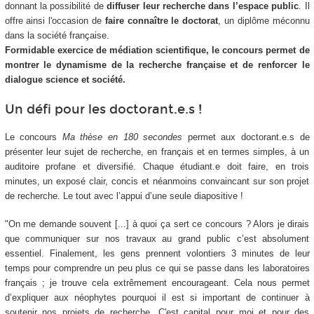
donnant la possibilité de
diffuser leur recherche dans l’espace public
. Il
offre ainsi l'occasion de
faire connaître le doctorat
, un diplôme méconnu
dans la société française.
Formidable exercice de médiation scientifique, le concours permet de
montrer le dynamisme de la recherche française et de renforcer le
dialogue science et société.
Un défi pour les doctorant.e.s !
Le concours
Ma thèse en 180 secondes
permet aux doctorant.e.s de
présenter leur sujet de recherche, en français et en termes simples, à un
auditoire profane et diversifié. Chaque étudiant.e doit faire, en trois
minutes, un exposé clair, concis et néanmoins convaincant sur son projet
de recherche. Le tout avec l’appui d’une seule diapositive !
"On me demande souvent [...] à quoi ça sert ce concours ? Alors je dirais
que communiquer sur nos travaux au grand public c’est absolument
essentiel. Finalement, les gens prennent volontiers 3 minutes de leur
temps pour comprendre un peu plus ce qui se passe dans les laboratoires
français ; je trouve cela extrêmement encourageant. Cela nous permet
d’expliquer aux néophytes pourquoi il est si important de continuer à
soutenir nos projets de recherche. C'est capital pour moi et pour des