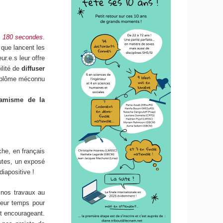
 180 secondes
.
 que lancent les
r.e.s leur offre
ilité de
diffuser
iplôme méconnu
namisme de la
che, en français
nutes, un exposé
diapositive !
 nos travaux au
leur temps pour
nt encourageant.