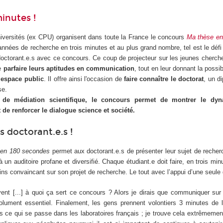
minutes !
versités (ex CPU) organisent dans toute la France le concours
Ma thèse en
nnées de recherche en trois minutes et au plus grand nombre, tel est le défi
ctorant.e.s avec ce concours. Ce coup de projecteur sur les jeunes chercheu
de
parfaire leurs aptitudes en communication
, tout en leur donnant la possib
’espace public
. Il offre ainsi l'occasion de
faire connaître le doctorat
, un d
ise.
 de médiation scientifique, le concours permet de montrer le dy
 de renforcer le dialogue science et société.
s doctorant.e.s !
 en 180 secondes
permet aux doctorant.e.s de présenter leur sujet de recher
 un auditoire profane et diversifié. Chaque étudiant.e doit faire, en trois mi
ins convaincant sur son projet de recherche. Le tout avec l’appui d’une seule 
t [...] à quoi ça sert ce concours ? Alors je dirais que communiquer sur
olument essentiel. Finalement, les gens prennent volontiers 3 minutes de 
 ce qui se passe dans les laboratoires français ; je trouve cela extrêmeme