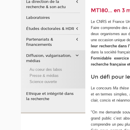
La direction de la
recherche & son actu
MT180... en 3 
Laboratoires
Le CNRS et France Uni
Faire comprendre des a
Études doctorales & HDR
deux organismes aux do
Partenariats &
une occasion unique 
financements
leur recherche dans l
dans la société frança
Diffusion, vulgarisation,
Formidable exercice
médias
recherche française et
Au coeur des labos
Presse & médias
Un défi pour le
Science ouverte
Le concours
Ma thèse
Ethique et intégrité dans
et en termes simples, à
la recherche
clair, concis et néanmo
"On me demande souven
grand public c’est abs
comprendre un peu plus