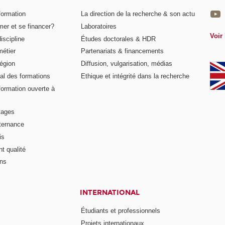
formation
La direction de la recherche & son actu
er et se financer?
Laboratoires
Voir 
iscipline
Études doctorales & HDR
métier
Partenariats & financements
égion
Diffusion, vulgarisation, médias
al des formations
Ethique et intégrité dans la recherche
formation ouverte à
tages
lternance
is
t qualité
ons
INTERNATIONAL
Étudiants et professionnels
Projets internationaux