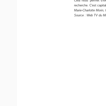
Cela nous permet d’exp
recherche. C'est capita
Marie-Charlotte Morin, f
Source : Web TV du Min