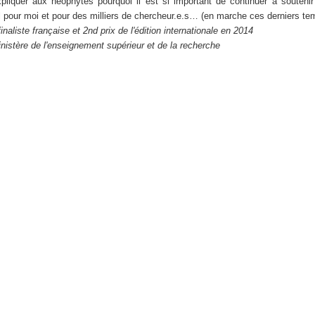
liquer aux néophytes pourquoi il est si important de continuer à soutenir
l pour moi et pour des milliers de chercheur.e.s… (en marche ces derniers tem
inaliste française et 2nd prix de l'édition internationale en 2014
istère de l'enseignement supérieur et de la recherche