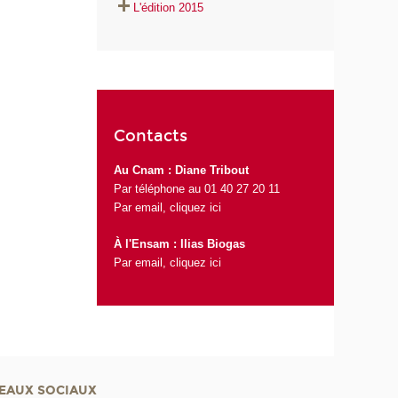
L'édition 2015
Contacts
Au Cnam : Diane Tribout
Par téléphone au 01 40 27 20 11
Par email,
cliquez ici
À l'Ensam : Ilias Biogas
Par email,
cliquez ici
EAUX SOCIAUX