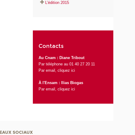
L'édition 2015
Contacts
Au Cnam : Diane Tribout
Par téléphone au 01 40 27 20 11
Par email,
cliquez ici
À l'Ensam : Ilias Biogas
Par email,
cliquez ici
EAUX SOCIAUX