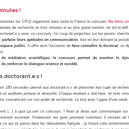
minutes !
versités (ex CPU) organisent dans toute la France le concours
Ma thèse en
nnées de recherche en trois minutes et au plus grand nombre, tel est le défi
ctorant.e.s avec ce concours. Ce coup de projecteur sur les jeunes chercheu
de
parfaire leurs aptitudes en communication
, tout en leur donnant la possib
’espace public
. Il offre ainsi l'occasion de
faire connaître le doctorat
, un d
ise.
 de médiation scientifique, le concours permet de montrer le dy
 de renforcer le dialogue science et société.
s doctorant.e.s !
 en 180 secondes
permet aux doctorant.e.s de présenter leur sujet de recher
 un auditoire profane et diversifié. Chaque étudiant.e doit faire, en trois mi
ins convaincant sur son projet de recherche. Le tout avec l’appui d’une seule 
t [...] à quoi ça sert ce concours ? Alors je dirais que communiquer sur
olument essentiel. Finalement, les gens prennent volontiers 3 minutes de 
 ce qui se passe dans les laboratoires français ; je trouve cela extrêmeme