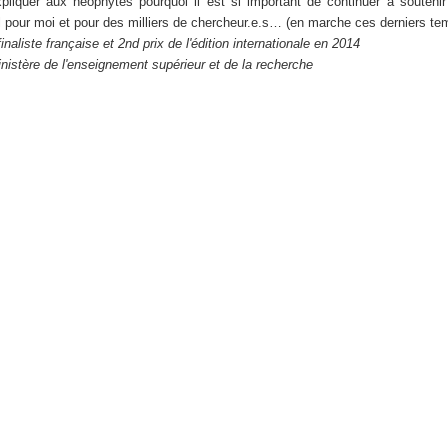
liquer aux néophytes pourquoi il est si important de continuer à soutenir
l pour moi et pour des milliers de chercheur.e.s… (en marche ces derniers tem
inaliste française et 2nd prix de l'édition internationale en 2014
istère de l'enseignement supérieur et de la recherche