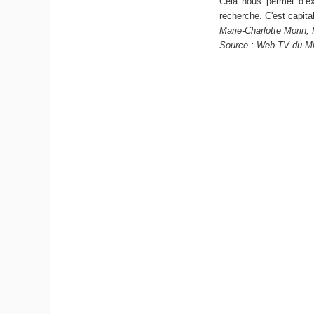
Cela nous permet d’exp
recherche. C'est capita
Marie-Charlotte Morin, f
Source : Web TV du Min