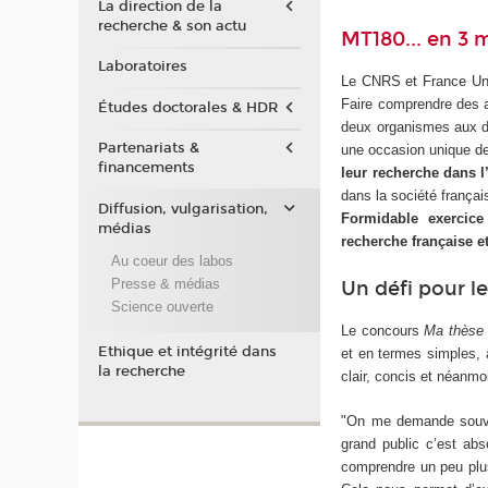
La direction de la
recherche & son actu
MT180... en 3 
Laboratoires
Le CNRS et France Uni
Faire comprendre des a
Études doctorales & HDR
deux organismes aux do
Partenariats &
une occasion unique 
financements
leur recherche dans l
dans la société frança
Diffusion, vulgarisation,
Formidable exercice
médias
recherche française et
Au coeur des labos
Presse & médias
Un défi pour le
Science ouverte
Le concours
Ma thèse
Ethique et intégrité dans
et en termes simples, à
la recherche
clair, concis et néanmo
"On me demande souven
grand public c’est abs
comprendre un peu plus