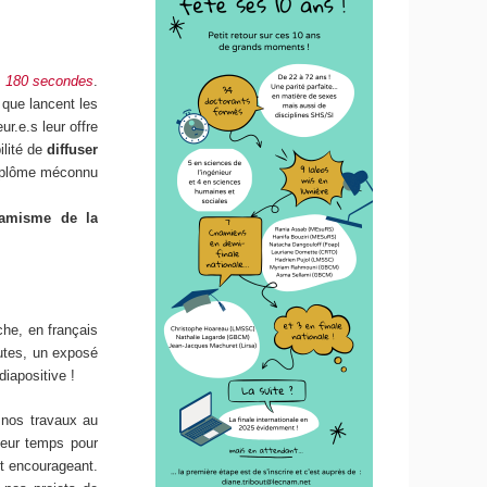
 180 secondes
.
 que lancent les
r.e.s leur offre
ilité de
diffuser
iplôme méconnu
namisme de la
che, en français
nutes, un exposé
diapositive !
 nos travaux au
leur temps pour
nt encourageant.