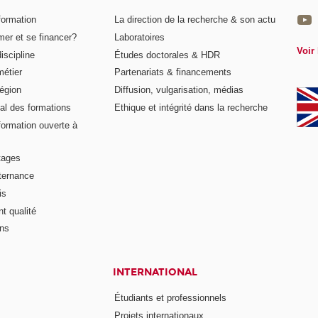
formation
La direction de la recherche & son actu
er et se financer?
Laboratoires
Voir 
iscipline
Études doctorales & HDR
métier
Partenariats & financements
égion
Diffusion, vulgarisation, médias
al des formations
Ethique et intégrité dans la recherche
formation ouverte à
tages
lternance
is
t qualité
ons
INTERNATIONAL
Étudiants et professionnels
Projets internationaux