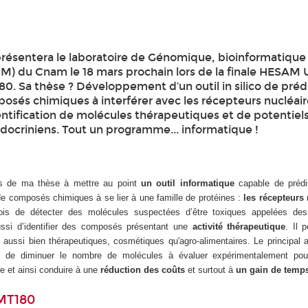
résentera le laboratoire de Génomique, bioinformatique
M) du Cnam le 18 mars prochain lors de la finale HESAM 
0. Sa thèse ? Développement d’un outil in silico de prédi
osés chimiques à interférer avec les récepteurs nucléair
dentification de molécules thérapeutiques et de potentiel
docriniens. Tout un programme... informatique !
s de ma thèse à mettre au point
un outil informatique
capable de prédir
 de composés chimiques à se lier à une famille de protéines :
les récepteurs 
 fois de détecter des molécules suspectées d’être toxiques appelées d
si d’identifier des composés présentant une
activité thérapeutique
. Il 
ts aussi bien thérapeutiques, cosmétiques qu'agro-alimentaires. Le principal
e de diminuer le nombre de molécules à évaluer expérimentalement pour
e et ainsi conduire à une
réduction des coûts
et surtout à
un gain de temp
MT180