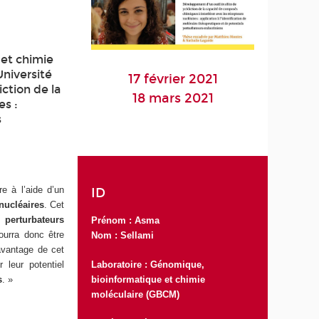
 et chimie
Université
17 février 2021
ction de la
18 mars 2021
es :
s
e à l’aide d’un
ID
nucléaires
. Cet
es
perturbateurs
Prénom : Asma
pourra donc être
Nom : Sellami
 avantage de cet
Laboratoire :
Génomique,
 leur potentiel
bioinformatique et chimie
s
. »
moléculaire (GBCM)