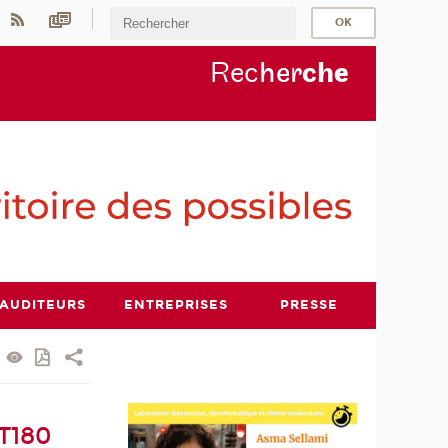
Rec
her
ch
e
AUDITEURS
ENTREPRISES
PRESSE
T180