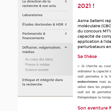
La direction de la
2021 !
recherche & son actu
Laboratoires
Asma Sellami rep
Études doctorales & HDR
moléculaire (GBC
du concours MT18
Partenariats &
capacité de comp
financements
application à l’i
perturbateurs en
Diffusion, vulgarisation,
médias
Sa thèse
Au coeur des labos
Presse & médias
« Je cherche au cour
Science ouverte
ordinateur la capacité
outil permettra à la
Ethique et intégrité dans
endocriniens
mais aus
la recherche
utilisé dans les proje
outil est de permettr
thérapeutique ou toxiqu
Son aventure 