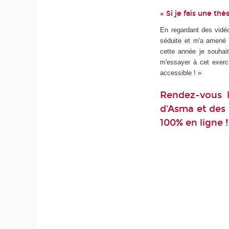
« Si je fais une th
En regardant des vidéo
séduite et m'a amené à
cette année je souhait
m'essayer à cet exerci
accessible ! »
Rendez-vous l
d'Asma et des 
100% en ligne !