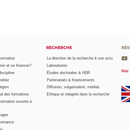
RECHERCHE
RÉS
formation
La direction de la recherche & son actu
er et se financer?
Laboratoires
Voir 
iscipline
Études doctorales & HDR
métier
Partenariats & financements
égion
Diffusion, vulgarisation, médias
al des formations
Ethique et intégrité dans la recherche
formation ouverte à
tages
lternance
is