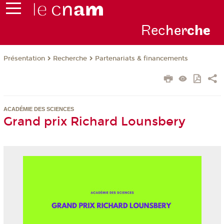
Rec
her
ch
e
Présentation
Recherche
Partenariats & financements
ACADÉMIE DES SCIENCES
Grand prix Richard Lounsbery