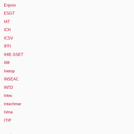
Enjmin
ESGT
IAT
ICH
ICSV
IFFI
IHIE-SSET
IIM
Inetop
INSEAC
INTD
Intec
Intechmer
Istna
ITIP