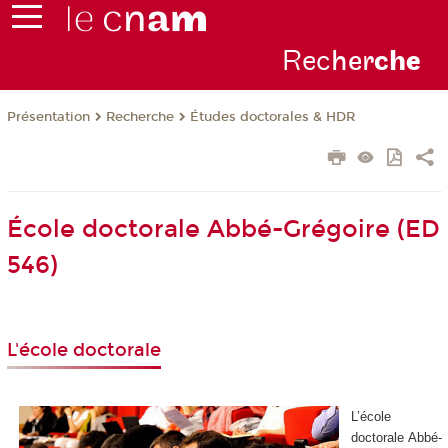
Rec
her
ch
e
Présentation
Recherche
Études doctorales & HDR
École doctorale Abbé-Grégoire (ED
546)
L'école doctorale
L’école
doctorale Abbé-