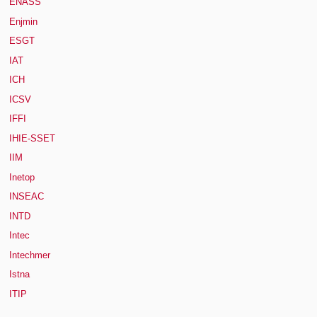
ENASS
Enjmin
ESGT
IAT
ICH
ICSV
IFFI
IHIE-SSET
IIM
Inetop
INSEAC
INTD
Intec
Intechmer
Istna
ITIP