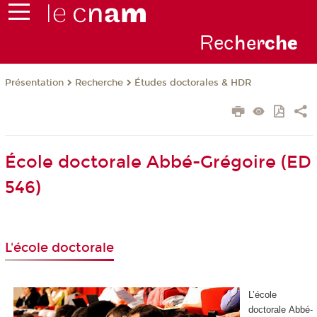
Rec
her
ch
e
Présentation
Recherche
Études doctorales & HDR
École doctorale Abbé-Grégoire (ED
546)
L'école doctorale
L’école
doctorale Abbé-