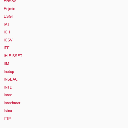
ENASS
Enjmin
ESGT
IAT
ICH
ICSV
IFFI
IHIE-SSET
IIM
Inetop
INSEAC
INTD
Intec
Intechmer
Istna
ITIP