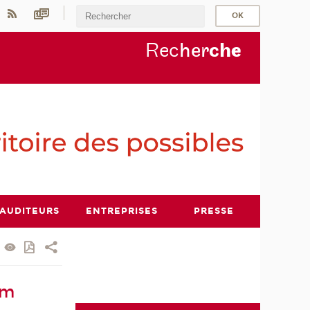
Rec
her
ch
e
AUDITEURS
ENTREPRISES
PRESSE
um