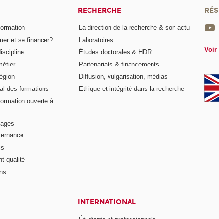
RECHERCHE
RÉS
formation
La direction de la recherche & son actu
er et se financer?
Laboratoires
Voir 
iscipline
Études doctorales & HDR
métier
Partenariats & financements
égion
Diffusion, vulgarisation, médias
al des formations
Ethique et intégrité dans la recherche
formation ouverte à
tages
lternance
is
t qualité
ons
INTERNATIONAL