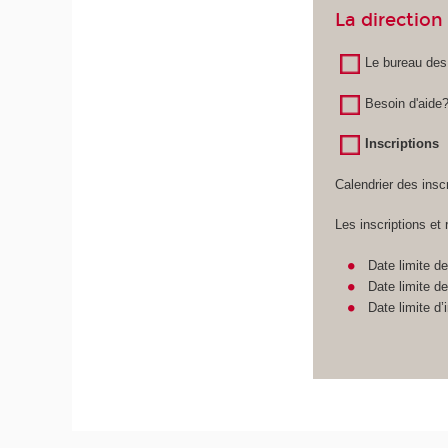
La directio
Le bureau des
Besoin d'aide
Inscriptions
Calendrier des insc
Les inscriptions et 
Date limite d
Date limite d
Date limite d