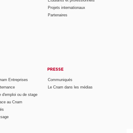
Étudiants et professionnels
Projets internationaux
Partenaires
PRESSE
nam Entreprises
Communiqués
lternance
Le Cnam dans les médias
e d'emploi ou de stage
pace au Cnam
és
ssage