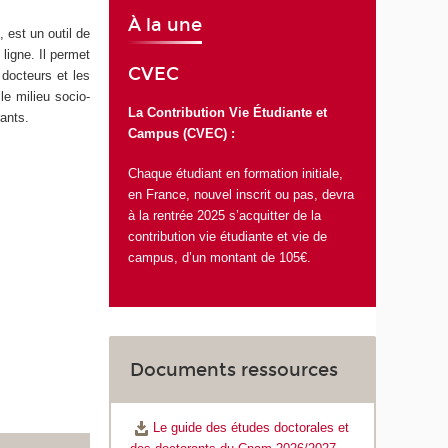
À la une
 est un outil de
ligne. Il permet
CVEC
s docteurs et les
le milieu socio-
La Contribution Vie Étudiante et
rants.
Campus (CVEC) :
Chaque étudiant en formation initiale,
en France, nouvel inscrit ou pas, devra
à la rentrée 2025 s’acquitter de la
contribution vie étudiante et vie de
campus, d’un montant de 105€.
Documents ressources
Le guide des études doctorales et