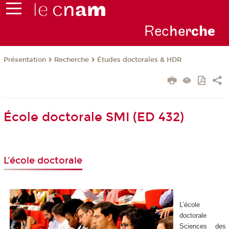
Rec
her
ch
e
Présentation
Recherche
Études doctorales & HDR
École doctorale SMI (ED 432)
L'école doctorale
L’école
doctorale
Sciences des