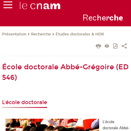
Rec
her
ch
e
Présentation
Recherche
Études doctorales & HDR
École doctorale Abbé-Grégoire (ED
546)
L'école doctorale
L’école
doctorale Abbé-