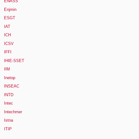
ENASS
Enjmin
ESGT
IAT
ICH
ICSV
IFFI
IHIE-SSET
IIM
Inetop
INSEAC
INTD
Intec
Intechmer
Istna
ITIP