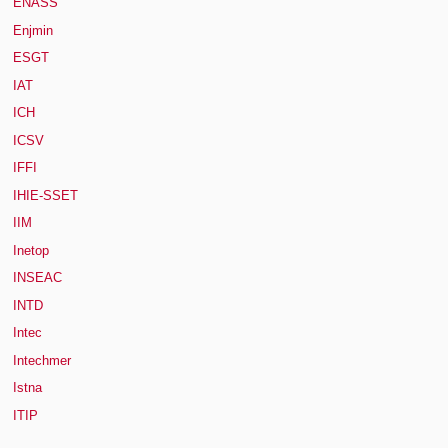
ENASS
Enjmin
ESGT
IAT
ICH
ICSV
IFFI
IHIE-SSET
IIM
Inetop
INSEAC
INTD
Intec
Intechmer
Istna
ITIP