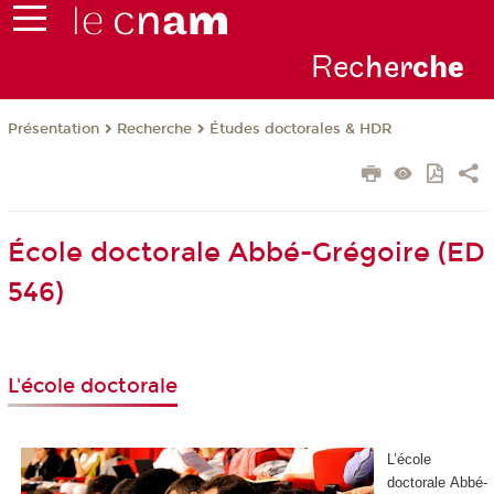
Rec
her
ch
e
Présentation
Recherche
Études doctorales & HDR
École doctorale Abbé-Grégoire (ED
546)
L'école doctorale
L’école
doctorale Abbé-