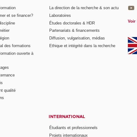
formation
La direction de la recherche & son actu
er et se financer?
Laboratoires
Voir 
iscipline
Études doctorales & HDR
métier
Partenariats & financements
égion
Diffusion, vulgarisation, médias
al des formations
Ethique et intégrité dans la recherche
formation ouverte à
tages
lternance
is
t qualité
ons
INTERNATIONAL
Étudiants et professionnels
Projets internationaux