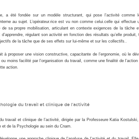
e, a été fondée sur un modèle structurant, qui pose l’activité comme l
interne au sujet. L’opérateur.rice est vu non comme celui.celle qui effectue
 de sa propre mobilisation, articulant en contexte exigences de la tâche e
t d’apprendre, régulant son activité en fonction des résultats qu’elle produit, 
jectifs de la tâche que de ses effets sur lui-même et sur les collectifs..
 à proposer une vision constructive, capacitante de l’ergonomie, où le dé
ou moins facilité par l’organisation du travail, comme une finalité de l’actio
te action.
hologie du travail et clinique de l’activité
u travail et clinique de l’activité, dirigée par la Professeure Katia Kostulski
re et de la Psychologie au sein du Cnam.
éveloppe une approche clinique de l’analyse de l’activité et du travail. El