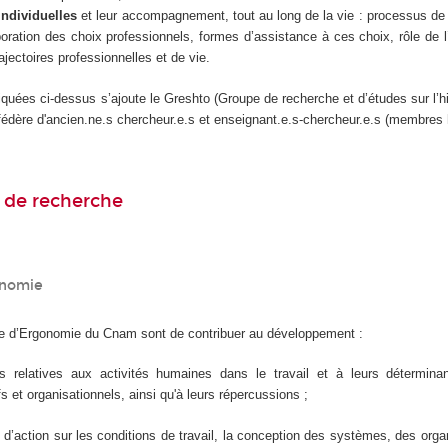
 individuelles
et leur accompagnement, tout au long de la vie : processus de
oration des choix professionnels, formes d’assistance à ces choix, rôle de l
rajectoires professionnelles et de vie.
quées ci-dessus s’ajoute le Greshto (Groupe de recherche et d’études sur l’his
ui fédère d'ancien.ne.s chercheur.e.s et enseignant.e.s-chercheur.e.s (membres 
 de recherche
onomie
ipe d’Ergonomie du Cnam sont de contribuer au développement :
 relatives aux activités humaines dans le travail et à leurs détermin
s et organisationnels, ainsi qu'à leurs répercussions ;
 d’action sur les conditions de travail, la conception des systèmes, des orga