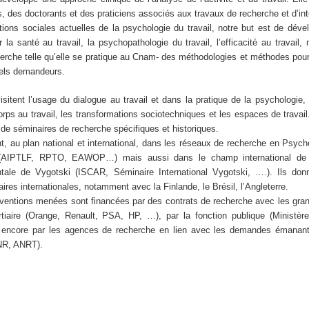
, des doctorants et des praticiens associés aux travaux de recherche et d’int
ons sociales actuelles de la psychologie du travail, notre but est de dével
a santé au travail, la psychopathologie du travail, l’efficacité au travail,
herche telle qu’elle se pratique au Cnam- des méthodologies et méthodes pour
nnels demandeurs.
sitent l’usage du dialogue au travail et dans la pratique de la psychologie,
rps au travail, les transformations sociotechniques et les espaces de travail
 de séminaires de recherche spécifiques et historiques.
t, au plan national et international, dans les réseaux de recherche en Psycho
 (AIPTLF, RPTO, EAWOP…) mais aussi dans le champ international de 
ntale de Vygotski (ISCAR, Séminaire International Vygotski, ….). Ils don
taires internationales, notamment avec la Finlande, le Brésil, l’Angleterre.
rventions menées sont financées par des contrats de recherche avec les gra
ertiaire (Orange, Renault, PSA, HP, …), par la fonction publique (Ministèr
encore par les agences de recherche en lien avec les demandes émanant
ANR, ANRT).