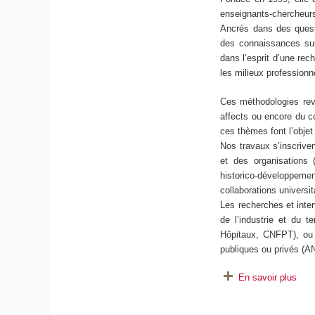
enseignants-chercheurs
Ancrés dans des questi
des connaissances sur l
dans l’esprit d’une rec
les milieux professio
Ces méthodologies revi
affects ou encore du co
ces thèmes font l’objet
Nos travaux s’inscriven
et des organisations
historico-développeme
collaborations universi
Les recherches et inte
de l’industrie et du t
Hôpitaux, CNFPT), ou 
publiques ou privés (
En savoir plus