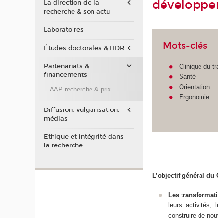
développe
La direction de la
recherche & son actu
Laboratoires
Mots-clés
Études doctorales & HDR
Partenariats &
Clinique du tr
financements
Santé
Orientation
AAP recherche & prix
Ergonomie
Diffusion, vulgarisation,
médias
Ethique et intégrité dans
la recherche
L’objectif général du
Les transformati
leurs activités,
construire de no