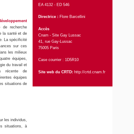
EA 4132 -
ED 546
Directrice :
Flore Barcellini
développement
e de recherche
Accès
de la santé et de
Cnam - Site Gay Lussac
e. La spécificité
41, rue Gay-Lussac
sances sur ces
75005 Paris
ans les milieux
quatre équipes,
Case courrier : 1D5R10
ie du travail et
us récente de
Site web du CRTD:
http://crtd.cnam.fr
férentes équipes
es situations de
r les individus,
s situations, à