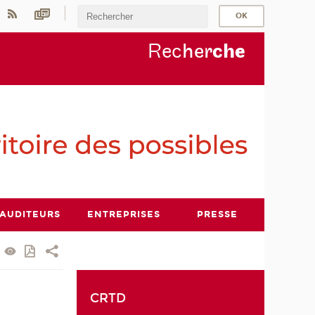
Rec
her
ch
e
AUDITEURS
ENTREPRISES
PRESSE
CRTD