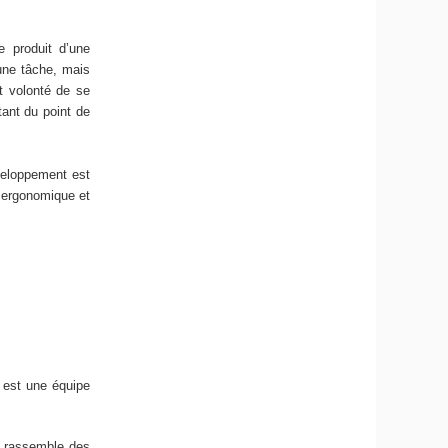
e produit d’une
 une tâche, mais
t volonté de se
tant du point de
veloppement est
n ergonomique et
, est une équipe
le rassemble des