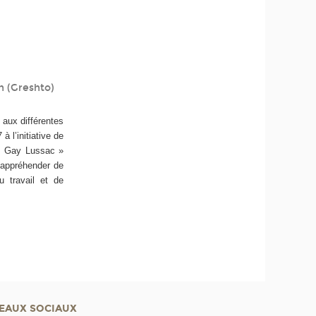
on (Greshto)
e aux différentes
 l’initiative de
ue Gay Lussac »
d’appréhender de
u travail et de
EAUX SOCIAUX