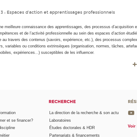
 : Espaces d’action et apprentissages professionnels
ne meilleure connaissance des apprentissages, des processus d’acquisition e
étences et de l’activité professionnelle au sein des espaces d’action étudi
e au travers des contenus (savoirs, expérience, etc.), des processus complex
rs, variables ou conditions extrinsèques (organisation, normes, tâches, artefac
mobiles, expériences...) susceptibles de les influencer.
RECHERCHE
RÉS
formation
La direction de la recherche & son actu
er et se financer?
Laboratoires
Voir 
iscipline
Études doctorales & HDR
métier
Partenariats & financements