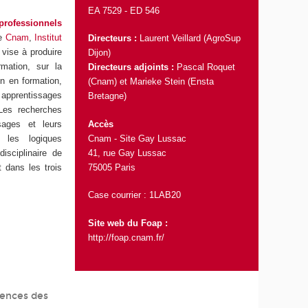
EA 7529 -
ED 546
professionnels
le
Cnam
,
Institut
Directeurs :
Laurent Veillard (AgroSup
 vise à produire
Dijon)
rmation, sur la
Directeurs adjoints :
Pascal Roquet
on en formation,
(Cnam) et Marieke Stein (Ensta
 apprentissages
Bretagne)
 Les recherches
Accès
ssages et leurs
Cnam - Site Gay Lussac
 les logiques
41, rue Gay Lussac
disciplinaire de
75005 Paris
 dans les trois
Case courrier : 1LAB20
Site web du Foap :
http://foap.cnam.fr/
tences des