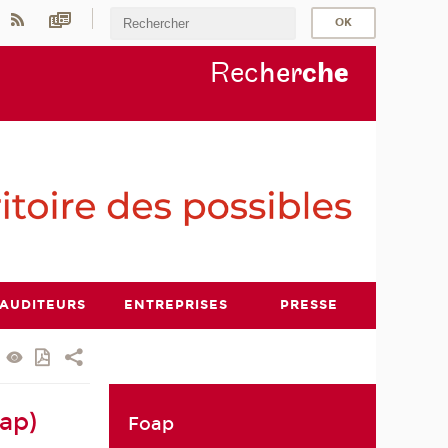
Rec
her
ch
e
AUDITEURS
ENTREPRISES
PRESSE
ap)
Foap