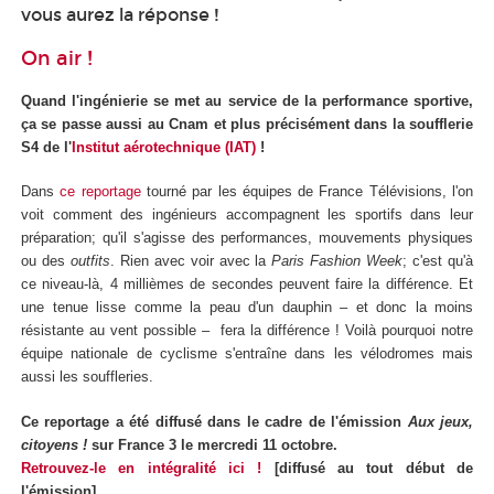
vous aurez la réponse !
On air !
Quand l'ingénierie se met au service de la performance sportive,
ça se passe aussi au Cnam et plus précisément dans la soufflerie
S4 de l'
Institut aérotechnique (IAT)
!
Dans
ce reportage
tourné par les équipes de France Télévisions, l'on
voit comment des ingénieurs accompagnent les sportifs dans leur
préparation; qu'il s'agisse des performances, mouvements physiques
ou des
outfits
. Rien avec voir avec la
Paris Fashion Week
; c'est qu'à
ce niveau-là, 4 millièmes de secondes peuvent faire la différence. Et
une tenue lisse comme la peau d'un dauphin – et donc la moins
résistante au vent possible – fera la différence ! Voilà pourquoi notre
équipe nationale de cyclisme s'entraîne dans les vélodromes mais
aussi les souffleries.
Ce reportage a été diffusé dans le cadre de l'émission
Aux jeux,
citoyens !
sur France 3 le mercredi 11 octobre.
Retrouvez-le en intégralité ici !
[diffusé au tout début de
l'émission]