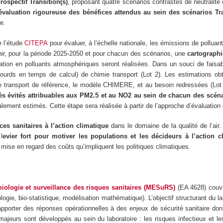
prospectif Transition(s)
, proposant quatre scénarios contrastés de neutralité 
évaluation rigoureuse des bénéfices attendus au sein des scénarios Tran
ne.
e l’étude
CITEPA
pour évaluer, à l’échelle nationale, les émissions de pollua
nir, pour la période 2025-2050 et pour chacun des scénarios, une
cartographi
ion en polluants atmosphériques seront réalisées. Dans un souci de faisabili
ourds en temps de calcul) de chimie transport (Lot 2). Les estimations ob
 transport de référence, le modèle CHIMERE, et au besoin redressées (Lot 3
ès évités attribuables aux PM2.5 et au NO2 au sein de chacun des scéna
ment estimés. Cette étape sera réalisée à partir de l’approche d’évaluation qu
ces sanitaires à l’action climatique
dans le domaine de la qualité de l’air
l
evier fort pour motiver les populations et les décideurs à l’action c
 mise en regard des coûts qu’impliquent les politiques climatiques.
iologie et surveillance des risques sanitaires (MESuRS)
(EA 4628) couv
ie, bio-statistique, modélisation mathématique). L’objectif structurant du lab
’apporter des réponses opérationnelles à des enjeux de sécurité sanitaire don
jeurs sont développés au sein du laboratoire : les risques infectieux et le