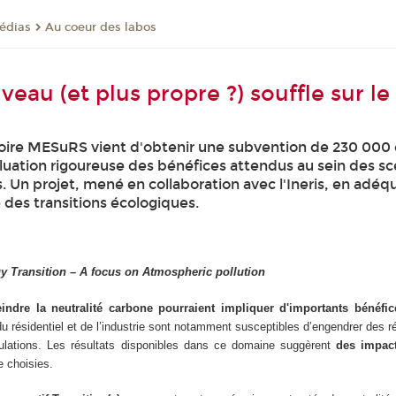
médias
Au coeur des labos
eau (et plus propre ?) souffle sur l
oire MESuRS vient d'obtenir une subvention de 230 000 
uation rigoureuse des bénéfices attendus au sein des sc
s. Un projet, mené en collaboration avec l'Ineris, en adéq
des transitions écologiques.
y Transition – A focus on Atmospheric pollution
tteindre la neutralité carbone pourraient impliquer d'importants bénéf
 du résidentiel et de l’industrie sont notamment susceptibles d’engendrer des
opulations. Les résultats disponibles dans ce domaine suggèrent
des impact
e choisies.