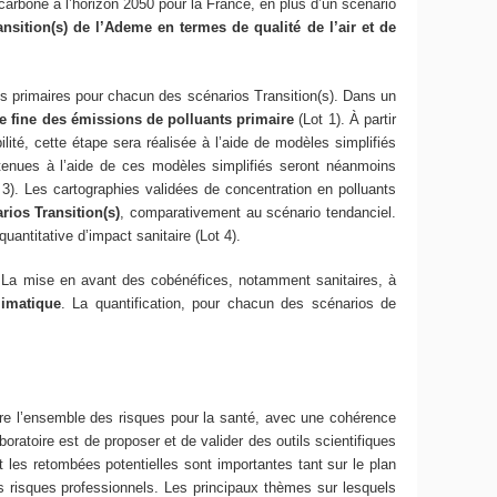
carbone à l’horizon 2050 pour la France, en plus d’un scénario
sition(s) de l’Ademe en termes de qualité de l’air et de
nts primaires pour chacun des scénarios Transition(s). Dans un
e fine des émissions de polluants primaire
(Lot 1). À partir
té, cette étape sera réalisée à l’aide de modèles simplifiés
tenues à l’aide de ces modèles simplifiés seront néanmoins
). Les cartographies validées de concentration en polluants
rios Transition(s)
, comparativement au scénario tendanciel.
antitative d’impact sanitaire (Lot 4).
. La mise en avant des cobénéfices, notamment sanitaires, à
limatique
. La quantification, pour chacun des scénarios de
re l’ensemble des risques pour la santé, avec une cohérence
oratoire est de proposer et de valider des outils scientifiques
t les retombées potentielles sont importantes tant sur le plan
s risques professionnels. Les principaux thèmes sur lesquels