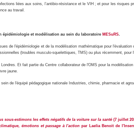
nfections liées aux soins, l’antibio-résistance et le VIH ; et pour les risques 
nce au travail.
n épidémiologie et modélisation au sein du laboratoire
MESuRS
.
sues de l'épidémiologie et de la modélisation mathématique pour l'évaluatio
essionnelles (troubles musculo-squelettiques, TMS) ou plus récemment, pour l'é
e Londres. Et fait partie du Centre collaborateur de l'OMS pour la modélisatio
èvre jaune.
 sein de l'équipé pédagogique nationale Industries, chimie, pharmacie et agro
s sous-estimons les effets négatifs de la voiture sur la santé
(7 juillet 20
limatique, émotions et passage à l'action
par Laelia Benoit de l'Inser