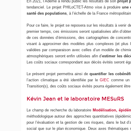
En 2021, l’Ademe a rendu public les résultats de son
projet 
tendanciel. Le projet PHILoCTET-Atmo vise à produire
une 
santé des populations
, à l’échelle de la France métropolitai
Pour ce faire, le projet se reposera sur les résultats à venir d
premier temps, ces émissions seront spatialisées afin d’obte
de ces données d’émissions, des cartographies de concentrat
visant à approximer des modèles plus complexes (et plus l
validées par comparaison avec celles d’un modèle de chimie
atmosphériques seront enfin utilisées afin d’
estimer les déc
Les coûts sociaux correspondant aux décès évités seront égale
Le présent projet permettra ainsi de
quantifier les cobénéfi
l’action climatique a été identifiée par le
GIEC
comme un 
Transition(s), des coûts sociaux évités pourra également être
Kévin Jean et le laboratoire MESuRS
Le champ de recherche du laboratoire
Modélisation, épidém
méthodologique autour des approches quantitatives (épidémiolog
pour l’évaluation et la gestion de ces risques, dans le but d
social que sur le plan économique. Deux axes thématiques ma