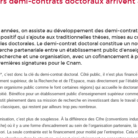
rs demi-contrats doctoraux arrivent
 années, on assiste au développement des demi-contrat
positif qui s’ajoute aux traditionnelles thèses, mises au 
les doctorales. Le demi-contrat doctoral constitue un n
rche partenariale entre un établissement public d’ens
recherche et une organisation, avec un cofinancement à p
premières signatures pour le Cnam.
 c’est donc la clé du demi-contrat doctoral. Côté public, il n’est plus financé
ement supérieur, de la Recherche et de l’Espace, mais directement par l’étab
’un organisme public comme le font certaines régions) qui accueille le doctor
moitié. Bénéfice pour un établissement public d’enseignement supérieur comme
vestit pleinement dans sa mission de recherche en investissant dans le travail 
classiques, qui restent par ailleurs trop peu nombreux.
nisation, c’est plus de souplesse. À la différence des Cifre (conventions indus
he) où il y a une forme d'encadrement au sein de l’organisation partenaire, là 
iori. La seule contrainte est le financement pour moitié par l’entreprise. Cela