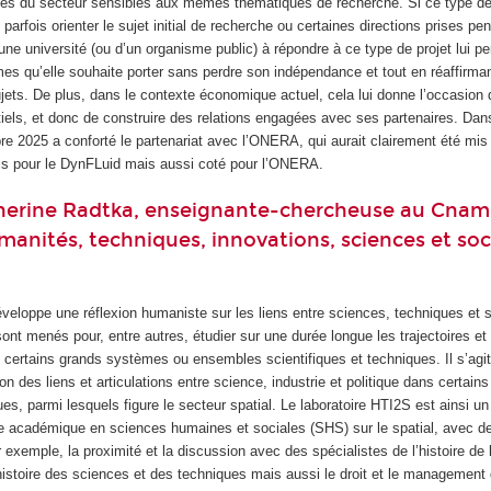
rises du secteur sensibles aux mêmes thématiques de recherche. Si ce type d
t parfois orienter le sujet initial de recherche ou certaines directions prises pe
’une université (ou d’un organisme public) à répondre à ce type de projet lui p
mes qu’elle souhaite porter sans perdre son indépendance et tout en réaffirman
ets. De plus, dans le contexte économique actuel, cela lui donne l’occasion 
iels, et donc de construire des relations engagées avec ses partenaires. Dans
re 2025 a conforté le partenariat avec l’ONERA, qui aurait clairement été mi
ois pour le DynFLuid mais aussi coté pour l’ONERA.
herine Radtka, enseignante-chercheuse au Cnam
manités, techniques, innovations, sciences et soc
éveloppe une réflexion humaniste sur les liens entre sciences, techniques et 
ont menés pour, entre autres, étudier sur une durée longue les trajectoires et
t certains grands systèmes ou ensembles scientifiques et techniques. Il s’ag
on des liens et articulations entre science, industrie et politique dans certai
es, parmi lesquels figure le secteur spatial. Le laboratoire HTI2S est ainsi un 
he académique en sciences humaines et sociales (SHS) sur le spatial, avec de
r exemple, la proximité et la discussion avec des spécialistes de l’histoire de 
l’histoire des sciences et des techniques mais aussi le droit et le management d