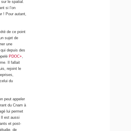
sur le spatial.
nt si l’on
r ! Pour autant,
été de ce point
 un sujet de
nner une
 qui depuis des
ppelé
PDOC+
,
e. Il fallait
s, rejoint le
reprises,
celui du
on peut appeler
torant du Cnam à
agé lui permet
Il est aussi
ants et post-
étudie, de