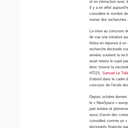
et en interaction avec 
Il y a en effet aujourd’
considère le nombre de 
mener des recherches a
La mise au concours de
de vue une initiative pa
thèse en réponse à un «
recherche doctorale su
années soutient la rec
avait retenu le sujet p
donc trouver la seconde
HTI2S,
Samuel Le Toll
d’abord dans le cadre 
concours de l’école do
Depuis octobre dernier
le « NewSpace » europé
part entière et pleinem
aussi d’avoir des conta
considéré comme un « j
doctorants financés par