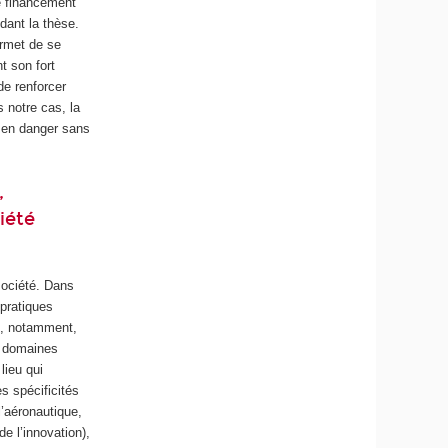
e financement
ndant la thèse.
ermet de se
t son fort
de renforcer
 notre cas, la
s en danger sans
,
iété
société. Dans
 pratiques
it, notamment,
ns domaines
lieu qui
s spécificités
l’aéronautique,
e l’innovation),