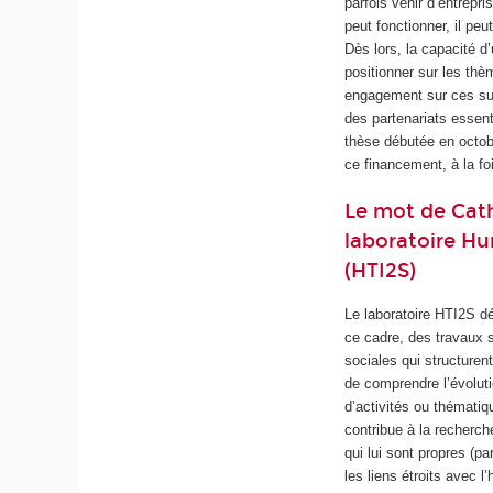
parfois venir d’entrep
peut fonctionner, il peu
Dès lors, la capacité d
positionner sur les thè
engagement sur ces suj
des partenariats essent
thèse débutée en octob
ce financement, à la f
Le mot de Cat
laboratoire Hu
(HTI2S)
Le laboratoire HTI2S d
ce cadre, des travaux s
sociales qui structuren
de comprendre l’évoluti
d’activités ou thématiqu
contribue à la recherc
qui lui sont propres (pa
les liens étroits avec 