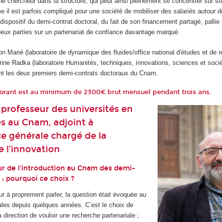
e chercheur dans la structure, qui peut ainsi pleinement se concentrer sur so
 il est parfois compliqué pour une société de mobiliser des salariés autour 
e dispositif du demi-contrat doctoral, du fait de son financement partagé, pallie c
deux parties sur un partenariat de confiance davantage marqué.
 Marié (laboratoire de dynamique des fluides/office national d'études et de 
rine Radka (laboratoire Humanités, techniques, innovations, sciences et socié
lant les deux premiers demi-contrats doctoraux du Cnam.
ctorant est au minimum de 2300€ brut mensuel pendant trois ans.
 professeur des universités en
 au Cnam, adjoint à
ce générale chargé de la
e l’innovation
eur de l’introduction au Cnam des demi-
 : pourquoi ce choix ?
eur à proprement parler, la question était évoquée au
ales depuis quelques années. C’est le choix de
a direction de vouloir une recherche partenariale ;