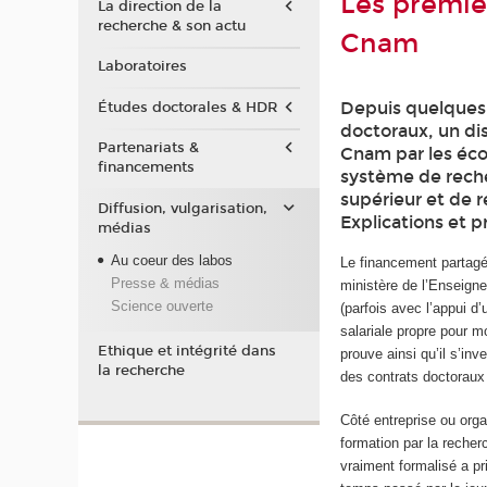
Les premie
La direction de la
recherche & son actu
Cnam
Laboratoires
Depuis quelques
Études doctorales & HDR
doctoraux, un dis
Partenariats &
Cnam par les éco
financements
système de reche
supérieur et de 
Diffusion, vulgarisation,
Explications et 
médias
Au coeur des labos
Le financement partagé*,
Presse & médias
ministère de l’Enseign
Science ouverte
(parfois avec l’appui d
salariale propre pour 
Ethique et intégrité dans
prouve ainsi qu’il s’in
la recherche
des contrats doctoraux 
Côté entreprise ou orga
formation par la recherc
vraiment formalisé a pr