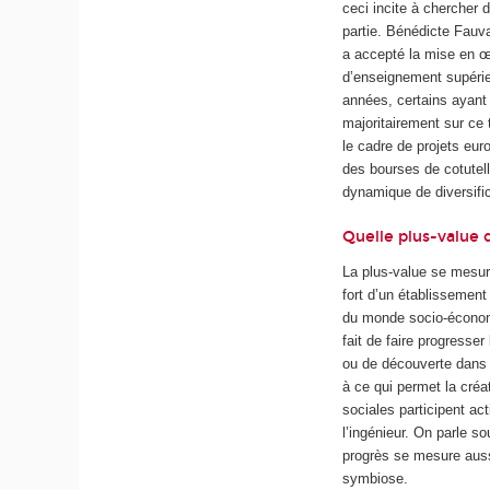
ceci incite à chercher 
partie. Bénédicte Fauv
a accepté la mise en œ
d’enseignement supérie
années, certains ayant f
majoritairement sur ce 
le cadre de projets eur
des bourses de cotutel
dynamique de diversific
Quelle plus-value 
La plus-value se mesure
fort d’un établissemen
du monde socio-économiq
fait de faire progresse
ou de découverte dans 
à ce qui permet la créa
sociales participent ac
l’ingénieur. On parle so
progrès se mesure aussi
symbiose.