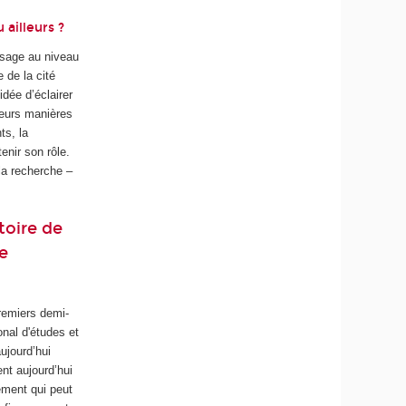
ailleurs ?
essage au niveau
e de la cité
idée d’éclairer
sieurs manières
ts, la
enir son rôle.
la recherche –
toire de
e
remiers demi-
onal d'études et
ujourd’hui
ent aujourd’hui
ément qui peut