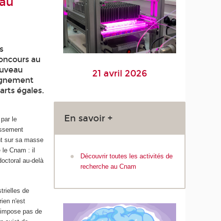
 au
s
concours au
ouveau
21 avril 2026
eignement
arts égales.
En savoir +
 par le
lissement
ant sur sa masse
 le Cnam : il
Découvrir toutes les activités de
doctoral au-delà
recherche au Cnam
trielles de
rien n'est
 n'impose pas de