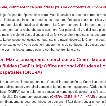
rale, comment faire pour attirer plus de doctorants au Cnam ou 
le je n’ai pas de réponse bien nette. Mais il convient surtout de porter un m
té, l’éducation, l’industrie et toutes les structures étatiques contribuant à la vi
recruter plus de titulaires de doctorat. Le Cnam, par son histoire, porte cette 
 notamment par la recherche sans quoi rien n’est possible. Il y a d’ailleurs plu
e, mais la majorité des collègues qui en font vous diront que sans les doctoran
s. La conséquence logique est que, sans le travail doctoral, le Cnam ne peut t
onse exclusive à votre question, encore moins de certitudes, si ce n’est que 
une des meilleures armes pour le combat contre l’ignorance.
on Marié, enseignant-chercheur au Cnam, labora
fluides (DynFLuid)/Office national d'études et d
rospatiales (ONERA)
d, nous avons l’immense honneur d’accueillir cette année au Cnam l’un des p
re établissement vient ainsi compléter le financement qu’apporte l’Office nati
ales (ONERA) sur le sujet de la simulation numérique de pointe, et qu’il est a
n intégralité. De nombreux organismes (
ONERA
,
CNES
,
INRIA
,
INRAE
) propos
emi-financements pour des thèses de trois ans, il faut donc trouver un compl