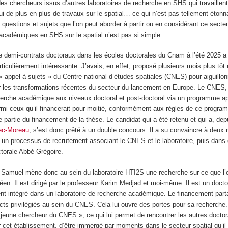
des chercheurs issus d’autres laboratoires de recherche en SHS qui travaillent 
hui de plus en plus de travaux sur le spatial… ce qui n’est pas tellement étonna
questions et sujets que l’on peut aborder à partir ou en considérant ce secteu
cadémiques en SHS sur le spatial n’est pas si simple.
 demi-contrats doctoraux dans les écoles doctorales du Cnam à l’été 2025 a 
rticulièrement intéressante. J’avais, en effet, proposé plusieurs mois plus tôt
 appel à sujets » du Centre national d’études spatiales (CNES) pour aiguillo
r les transformations récentes du secteur du lancement en Europe. Le CNES,
herche académique aux niveaux doctoral et post-doctoral via un programme a
armi ceux qu’il financerait pour moitié, conformément aux règles de ce programm
 partie du financement de la thèse. Le candidat qui a été retenu et qui a, depui
ec-Moreau
, s’est donc prêté à un double concours. Il a su convaincre à deux 
d’un processus de recrutement associant le CNES et le laboratoire, puis dans 
ctorale Abbé-Grégoire.
, Samuel mène donc au sein du laboratoire HTI2S une recherche sur ce que l’
en. Il est dirigé par le professeur Karim Medjad et moi-même. Il est un doc
ent intégré dans un laboratoire de recherche académique. Le financement part
cts privilégiés au sein du CNES. Cela lui ouvre des portes pour sa recherche. 
eune chercheur du CNES », ce qui lui permet de rencontrer les autres doctor
 cet établissement, d’être immergé par moments dans le secteur spatial qu’il 