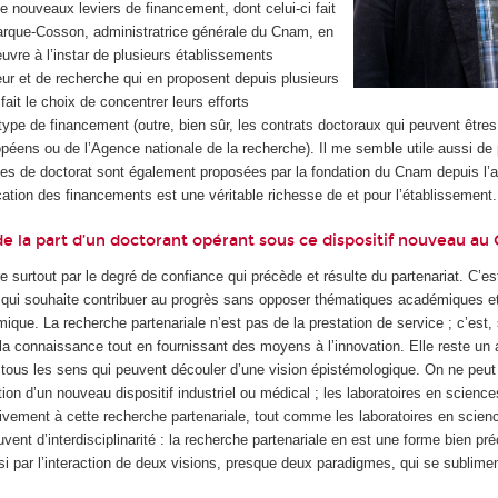
de nouveaux leviers de financement, dont celui-ci fait
arque-Cosson, administratrice générale du Cnam, en
uvre à l’instar de plusieurs établissements
ur et de recherche qui en proposent depuis plusieurs
ait le choix de concentrer leurs efforts
type de financement (outre, bien sûr, les contrats doctoraux qui peuvent êtr
opéens ou de l’Agence nationale de la recherche). Il me semble utile aussi de
les de doctorat sont également proposées par la fondation du Cnam depuis l’
ation des financements est une véritable richesse de et pour l’établissement.
de la part d’un doctorant opérant sous ce dispositif nouveau au
 surtout par le degré de confiance qui précède et résulte du partenariat. C’es
t qui souhaite contribuer au progrès sans opposer thématiques académiques e
ue. La recherche partenariale n’est pas de la prestation de service ; c’est, 
r la connaissance tout en fournissant des moyens à l’innovation. Elle reste un 
tous les sens qui peuvent découler d’une vision épistémologique. On ne peut 
tion d’un nouveau dispositif industriel ou médical ; les laboratoires en scien
tivement à cette recherche partenariale, tout comme les laboratoires en scien
uvent d’interdisciplinarité : la recherche partenariale en est une forme bien pré
 par l’interaction de deux visions, presque deux paradigmes, qui se sublimen