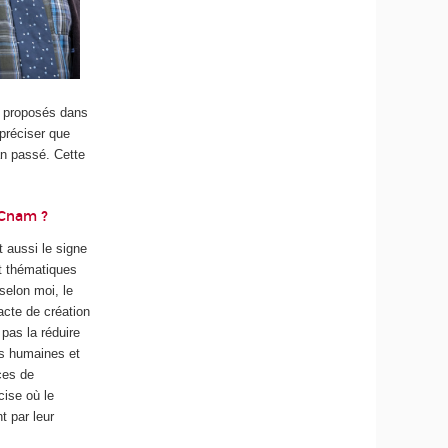
es proposés dans
 préciser que
an passé. Cette
 Cnam ?
t aussi le signe
t thématiques
selon moi, le
acte de création
pas la réduire
ces humaines et
ces de
cise où le
t par leur