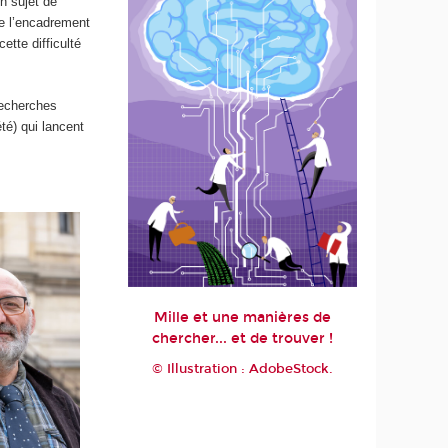
n sujet de
de l’encadrement
ette difficulté
recherches
té) qui lancent
Mille et une manières de
chercher... et de trouver !
© Illustration : AdobeStock.