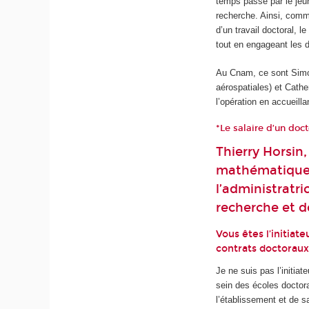
temps passé par le jeun
recherche. Ainsi, comme
d’un travail doctoral, l
tout en engageant les 
Au Cnam, ce sont Simon
aérospatiales) et Cathe
l’opération en accueil
*Le salaire d’un do
Thierry Horsin,
mathématiques
l’administratri
recherche et d
Vous êtes l’initiat
contrats doctoraux
Je ne suis pas l’initiat
sein des écoles doctor
l’établissement et de s