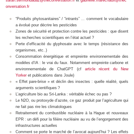
sarah.sermondadaz@theconversation.fr
et
gabrielle.marechaux@thec
onversation.fr
“Produits phytosanitaires” / “intrants” ... comment le vocabulaire
a évolué pour décrire les pesticides
Zones de sécurité et protection contre les pesticides : que disent
les recherches scientifiques en l’état actuel ?
Perte d’efficacité du glyphosate avec le temps (résistance des
organismes, etc..)
Consommation énergétique et empreinte environnementale des
modèles d’IA : le vrai du faux. Notamment empreinte carbone et
environnementale de ChatGPT (cf
article récent du New
Yorker
et publications dans Joule)
« Effet pare-brise » et déclin des insectes : quelle réalité, quels
arguments scientifiques ?
L’agriculture bio au Sri-Lanka : véritable échec ou pas ?
Le N2O, ou protoxyde d’azote, ce gaz produit par l’agriculture qui
ne fait pas rire les climatologues
Retraitement du combustible nucléaire à la Hague et nouveaux
EPR : un défi pour la filière nucléaire au vu de l’engorgement des
infrastructures actuelles
Comment se porte le marché de l’avocat aujourd’hui ? Les effets