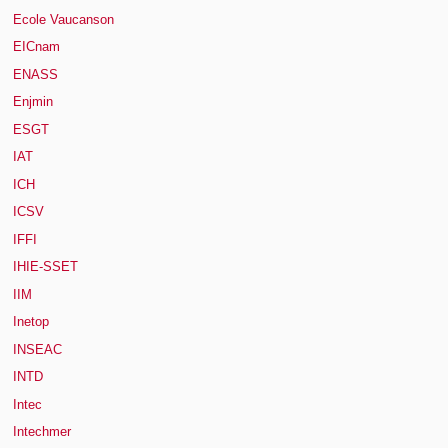
Ecole Vaucanson
EICnam
ENASS
Enjmin
ESGT
IAT
ICH
ICSV
IFFI
IHIE-SSET
IIM
Inetop
INSEAC
INTD
Intec
Intechmer