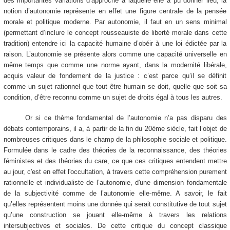
des importantes variations d’approche à laquelle elle a pu donner lieu, la
notion d’autonomie représente en effet une figure centrale de la pensée
morale et politique moderne. Par autonomie, il faut en un sens minimal
(permettant d’inclure le concept rousseauiste de liberté morale dans cette
tradition) entendre ici la capacité humaine d’obéir à une loi édictée par la
raison. L’autonomie se présente alors comme une capacité universelle en
même temps que comme une norme ayant, dans la modernité libérale,
acquis valeur de fondement de la justice : c’est parce qu’il se définit
comme un sujet rationnel que tout être humain se doit, quelle que soit sa
condition, d’être reconnu comme un sujet de droits égal à tous les autres.
Or si ce thème fondamental de l’autonomie n’a pas disparu des
débats contemporains, il a, à partir de la fin du 20ème siècle, fait l’objet de
nombreuses critiques dans le champ de la philosophie sociale et politique.
Formulée dans le cadre des théories de la reconnaissance, des théories
féministes et des théories du care, ce que ces critiques entendent mettre
au jour, c'est en effet l'occultation, à travers cette compréhension purement
rationnelle et individualiste de l’autonomie, d'une dimension fondamentale
de la subjectivité comme de l’autonomie elle-même. A savoir, le fait
qu’elles représentent moins une donnée qui serait constitutive de tout sujet
qu’une construction se jouant elle-même à travers les relations
intersubjectives et sociales. De cette critique du concept classique