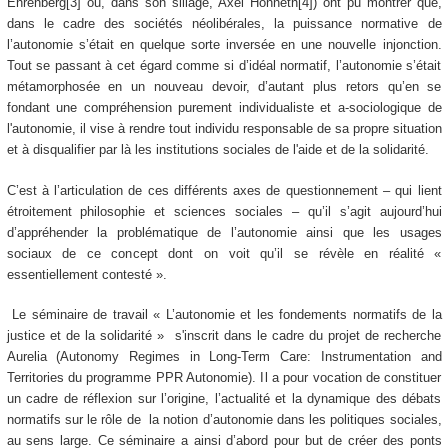
Ehrenberg[3] ou, dans son sillage, Axel Honneth[4]) ont pu montrer que,
dans le cadre des sociétés néolibérales, la puissance normative de
l’autonomie s’était en quelque sorte inversée en une nouvelle injonction.
Tout se passant à cet égard comme si d’idéal normatif, l’autonomie s’était
métamorphosée en un nouveau devoir, d’autant plus retors qu’en se
fondant une compréhension purement individualiste et a-sociologique de
l'autonomie, il vise à rendre tout individu responsable de sa propre situation
et à disqualifier par là les institutions sociales de l'aide et de la solidarité.
C’est à l’articulation de ces différents axes de questionnement – qui lient
étroitement philosophie et sciences sociales – qu’il s’agit aujourd’hui
d’appréhender la problématique de l’autonomie ainsi que les usages
sociaux de ce concept dont on voit qu’il se révèle en réalité «
essentiellement contesté ».
Le séminaire de travail « L’autonomie et les fondements normatifs de la
justice et de la solidarité » s'inscrit dans le cadre du projet de recherche
Aurelia (Autonomy Regimes in Long-Term Care: Instrumentation and
Territories du programme PPR Autonomie). Il a pour vocation de constituer
un cadre de réflexion sur l’origine, l’actualité et la dynamique des débats
normatifs sur le rôle de la notion d’autonomie dans les politiques sociales,
au sens large. Ce séminaire a ainsi d’abord pour but de créer des ponts