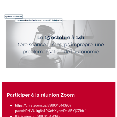
Participer à la réunion Zoom
https://cnrs.zoom.us/j/98904544395?
pwd=N9HjVU1rg8o1PXcHXynmDbMEYjCZhb.1
ID de réunion: 989 0454 4395