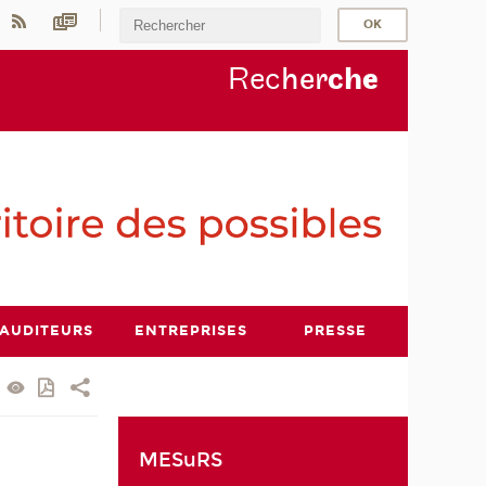
Rec
her
ch
e
AUDITEURS
ENTREPRISES
PRESSE
MESuRS