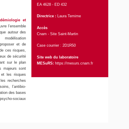
EA 4628 -
ED 432
Directrice
:
Laura Temime
idémiologie et
uvre l’ensemble
Accès
que autour des
Cnam - Site Saint-Martin
, modélisation
 proposer et de
Case courrier : 2D1R50
 de ces risques,
eux de sécurité
Site web du laboratoire
ant sur le plan
MESuRS:
https://mesurs.cnam.fr
s majeurs sont
 et les risques
 les recherches
oins, l’antibio-
isation des bases
s psycho-sociaux