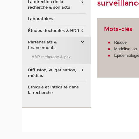
surveillan
La direction de la
recherche & son actu
Laboratoires
Mots-clés
Études doctorales & HDR
Partenariats &
Risque
financements
Modélisation
Épidémiologi
AAP recherche & prix
Diffusion, vulgarisation,
médias
Ethique et intégrité dans
la recherche