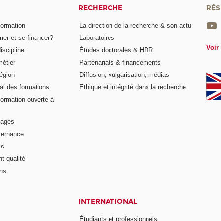
RECHERCHE
RÉS
formation
La direction de la recherche & son actu
er et se financer?
Laboratoires
Voir 
iscipline
Études doctorales & HDR
métier
Partenariats & financements
égion
Diffusion, vulgarisation, médias
al des formations
Ethique et intégrité dans la recherche
formation ouverte à
tages
lternance
is
t qualité
ons
INTERNATIONAL
Étudiants et professionnels