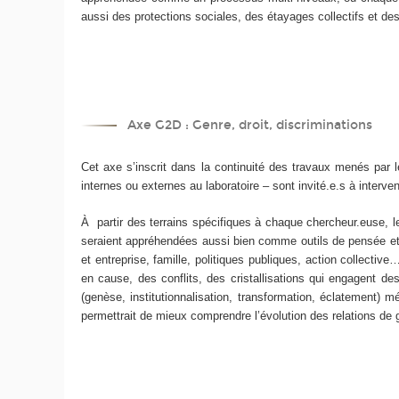
aussi des protections sociales, des étayages collectifs et des
Axe G2D : Genre, droit, discriminations
Cet axe s’inscrit dans la continuité des travaux menés par 
internes ou externes au laboratoire – sont invité.e.s à interveni
À partir des terrains spécifiques à chaque chercheur.euse, le
seraient appréhendées aussi bien comme outils de pensée et d
et entreprise, famille, politiques publiques, action collectiv
en cause, des conflits, des cristallisations qui engagent des
(genèse, institutionnalisation, transformation, éclatement) m
permettrait de mieux comprendre l’évolution des relations de g