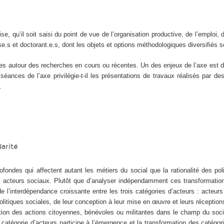
ise, qu’il soit saisi du point de vue de l’organisation productive, de l’emploi, 
e.s et doctorant.e.s, dont les objets et options méthodologiques diversifié
s autour des recherches en cours ou récentes. Un des enjeux de l’axe est d’o
ances de l’axe privilégie-t-il les présentations de travaux réalisés par des
.
darité
fondes qui affectent autant les métiers du social que la rationalité des poli
 acteurs sociaux. Plutôt que d’analyser indépendamment ces transformations,
l’interdépendance croissante entre les trois catégories d’acteurs : acteurs
politiques sociales, de leur conception à leur mise en œuvre et leurs réceptions,
ration des actions citoyennes, bénévoles ou militantes dans le champ du socia
tégorie d’acteurs participe à l’émergence et la transformation des catégori