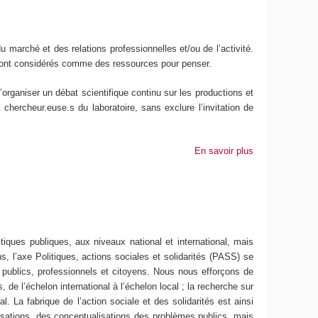
du marché et des relations professionnelles et/ou de l’activité.
s sont considérés comme des ressources pour penser.
rganiser un débat scientifique continu sur les productions et
 chercheur.euse.s du laboratoire, sans exclure l’invitation de
En savoir plus
tiques publiques, aux niveaux national et international, mais
 l’axe Politiques, actions sociales et solidarités (PASS) se
 publics, professionnels et citoyens. Nous nous efforçons de
 de l’échelon international à l’échelon local ; la recherche sur
l. La fabrique de l’action sociale et des solidarités est ainsi
sations, des conceptualisations des problèmes publics, mais