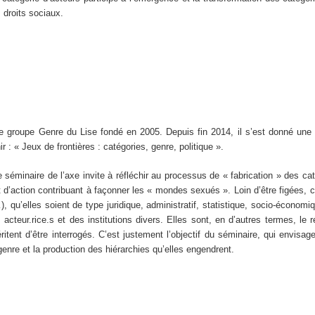
 droits sociaux.
le groupe Genre du Lise fondé en 2005. Depuis fin 2014, il s’est donné une
r : « Jeux de frontières : catégories, genre, politique ».
 séminaire de l’axe invite à réfléchir au processus de « fabrication » des ca
’action contribuant à façonner les « mondes sexués ». Loin d’être figées, c
e…), qu’elles soient de type juridique, administratif, statistique, socio-écono
 acteur.rice.s et des institutions divers. Elles sont, en d’autres termes, le
éritent d’être interrogés. C’est justement l’objectif du séminaire, qui envisa
enre et la production des hiérarchies qu’elles engendrent.