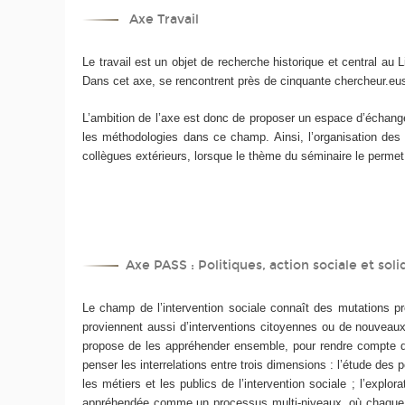
Axe Travail
Le travail est un objet de recherche historique et central au L
Dans cet axe, se rencontrent près de cinquante chercheur.eus
L’ambition de l’axe est donc de proposer un espace d’échange
les méthodologies dans ce champ. Ainsi, l’organisation des sé
collègues extérieurs, lorsque le thème du séminaire le permet
Axe PASS : Politiques, action sociale et soli
Le champ de l’intervention sociale connaît des mutations pro
proviennent aussi d’interventions citoyennes ou de nouveaux
propose de les appréhender ensemble, pour rendre compte de 
penser les interrelations entre trois dimensions : l’étude des 
les métiers et les publics de l’intervention sociale ; l’explo
appréhendée comme un processus multi-niveaux, où chaque ca