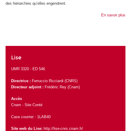
des hiérarchies qu’elles engendrent.
En savoir plus
Lise
UMR 3320 -
ED 546
Directrice :
Ferruccio Ricciardi
(CNRS)
Directeur adjoint :
Frédéric Rey
(Cnam)
Accès
Cnam - Site Conté
Case courrier : 1LAB40
Site web du Lise:
http://lise-cnrs.cnam.fr/