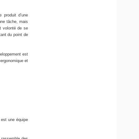
e produit d’une
 une tâche, mais
t volonté de se
tant du point de
veloppement est
n ergonomique et
, est une équipe
le rassemble des