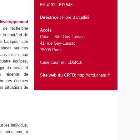
EA 4132 -
ED 546
Directrice :
Flore Barcellini
développement
e de recherche
Accès
de la santé et de
Cnam - Site Gay Lussac
e. La spécificité
41, rue Gay-Lussac
sances sur ces
75005 Paris
ans les milieux
quatre équipes,
Case courrier : 1D5R10
ie du travail et
us récente de
Site web du CRTD:
http://crtd.cnam.fr
férentes équipes
es situations de
r les individus,
s situations, à