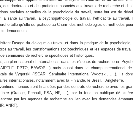
, des doctorants et des praticiens associés aux travaux de recherche et d’int
ons sociales actuelles de la psychologie du travail, notre but est de dével
a santé au travail, la psychopathologie du travail, l’efficacité au travail,
herche telle qu’elle se pratique au Cnam- des méthodologies et méthodes pour
nnels demandeurs.
sitent l’usage du dialogue au travail et dans la pratique de la psychologie,
rps au travail, les transformations sociotechniques et les espaces de travail
 de séminaires de recherche spécifiques et historiques.
t, au plan national et international, dans les réseaux de recherche en Psycho
 (AIPTLF, RPTO, EAWOP…) mais aussi dans le champ international de 
ntale de Vygotski (ISCAR, Séminaire International Vygotski, ….). Ils don
taires internationales, notamment avec la Finlande, le Brésil, l’Angleterre.
rventions menées sont financées par des contrats de recherche avec les gra
ertiaire (Orange, Renault, PSA, HP, …), par la fonction publique (Ministèr
encore par les agences de recherche en lien avec les demandes émanant
ANR, ANRT).