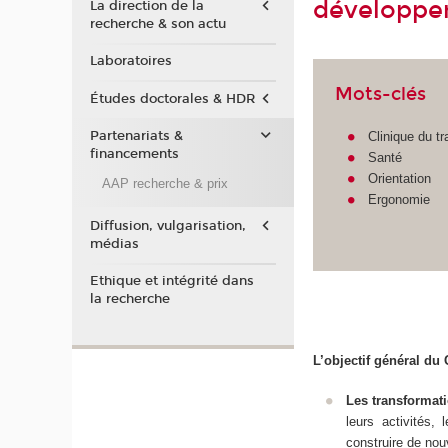
développe
La direction de la
recherche & son actu
Laboratoires
Mots-clés
Études doctorales & HDR
Partenariats &
Clinique du tr
financements
Santé
Orientation
AAP recherche & prix
Ergonomie
Diffusion, vulgarisation,
médias
Ethique et intégrité dans
la recherche
L’objectif général du
Les transformati
leurs activités,
construire de no