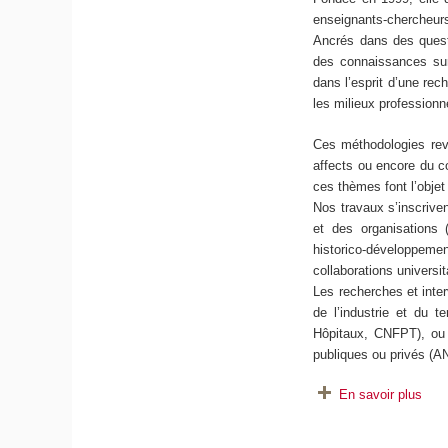
enseignants-chercheurs
Ancrés dans des questi
des connaissances sur l
dans l’esprit d’une rec
les milieux professio
Ces méthodologies revi
affects ou encore du co
ces thèmes font l’objet
Nos travaux s’inscriven
et des organisations
historico-développeme
collaborations universi
Les recherches et inte
de l’industrie et du t
Hôpitaux, CNFPT), ou 
publiques ou privés (
En savoir plus