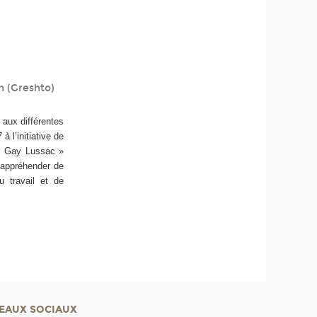
on (Greshto)
e aux différentes
 l’initiative de
ue Gay Lussac »
d’appréhender de
u travail et de
EAUX SOCIAUX