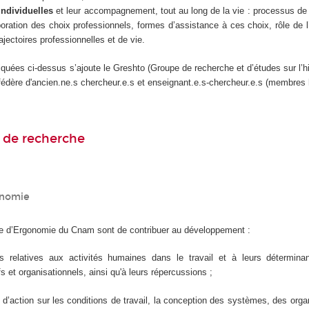
 individuelles
et leur accompagnement, tout au long de la vie : processus de
oration des choix professionnels, formes d’assistance à ces choix, rôle de l
rajectoires professionnelles et de vie.
quées ci-dessus s’ajoute le Greshto (Groupe de recherche et d’études sur l’his
ui fédère d'ancien.ne.s chercheur.e.s et enseignant.e.s-chercheur.e.s (membres 
 de recherche
onomie
ipe d’Ergonomie du Cnam sont de contribuer au développement :
 relatives aux activités humaines dans le travail et à leurs détermin
s et organisationnels, ainsi qu'à leurs répercussions ;
 d’action sur les conditions de travail, la conception des systèmes, des orga