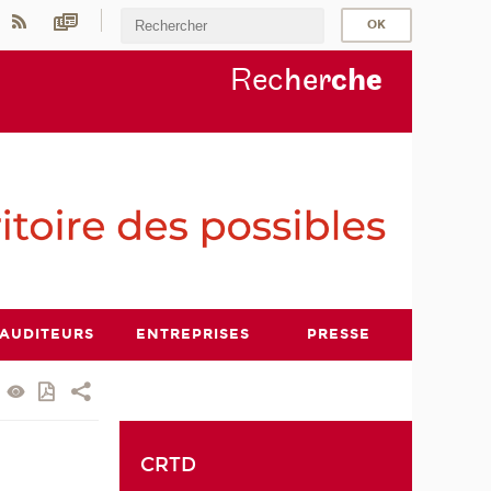
Rec
her
ch
e
AUDITEURS
ENTREPRISES
PRESSE
CRTD