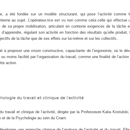
e, a été fondée sur un modèle structurant, qui pose l’activité comme l
interne au sujet. L’opérateur.rice est vu non comme celui.celle qui effectue
 de sa propre mobilisation, articulant en contexte exigences de la tâche e
t d’apprendre, régulant son activité en fonction des résultats qu’elle produit, 
jectifs de la tâche que de ses effets sur lui-même et sur les collectifs..
 à proposer une vision constructive, capacitante de l’ergonomie, où le dé
ou moins facilité par l’organisation du travail, comme une finalité de l’actio
te action.
hologie du travail et clinique de l’activité
u travail et clinique de l’activité, dirigée par la Professeure Katia Kostulski
re et de la Psychologie au sein du Cnam.
éveloppe une approche clinique de l’analyse de l’activité et du travail. El