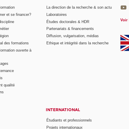
formation
La direction de la recherche & son actu
er et se financer?
Laboratoires
Voir 
iscipline
Études doctorales & HDR
métier
Partenariats & financements
égion
Diffusion, vulgarisation, médias
al des formations
Ethique et intégrité dans la recherche
formation ouverte à
tages
lternance
is
t qualité
ons
INTERNATIONAL
Étudiants et professionnels
Projets internationaux