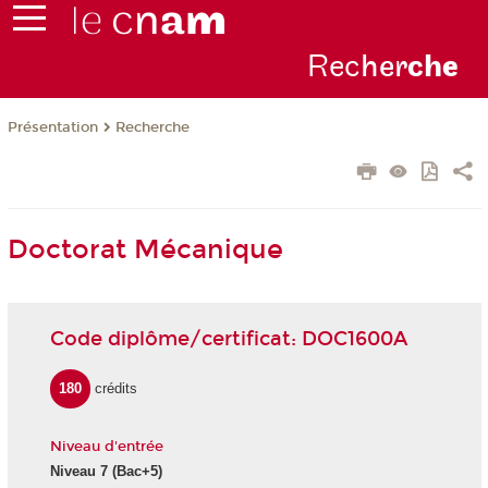
Rec
her
ch
e
Présentation
Recherche
Doctorat Mécanique
Code diplôme/certificat: DOC1600A
180
crédits
Niveau d'entrée
Niveau 7 (Bac+5)