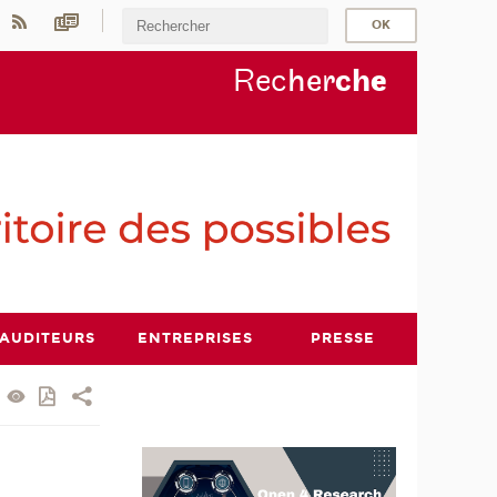
Rec
her
ch
e
AUDITEURS
ENTREPRISES
PRESSE