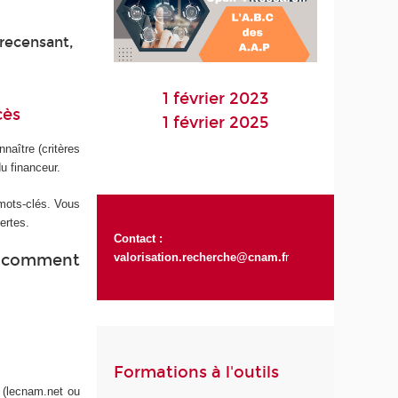
 recensant,
1 février 2023
cès
1 février 2025
naître (critères
du financeur.
 mots-clés. Vous
ertes.
Contact :
valorisation.recherche@cnam.f
r
t comment
Formations à l'outils
 (lecnam.net ou