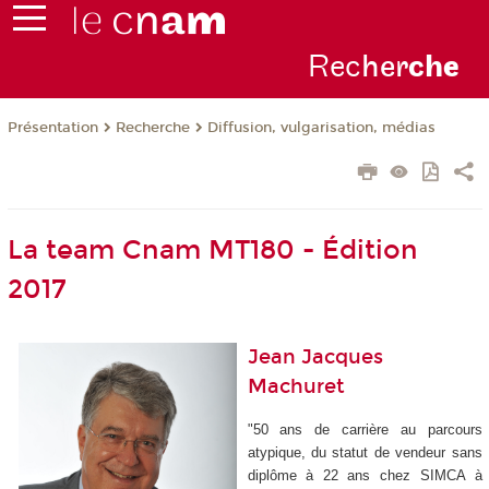
Rec
her
ch
e
Présentation
Recherche
Diffusion, vulgarisation, médias
La team Cnam MT180 - Édition
2017
Jean Jacques
Machuret
"50 ans de carrière au parcours
atypique, du statut de vendeur sans
diplôme à 22 ans chez SIMCA à