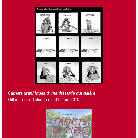
Carnets graphiques d’une thésarde qui galère
Gilles Heuré, Télérama.fr, 31 mars 2015