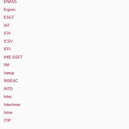
ENASS
Enjmin
ESGT
IAT
ICH
ICSV
IFFI
IHIE-SSET
IIM
Inetop
INSEAC
INTD
Intec
Intechmer
Istna
ITIP