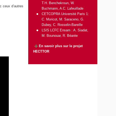
T.H. Benchekroun, W.
ec ceux d’autres
Buchmann, A.C. Lafeuillade
CETCOPRA Université Paris 1
:
C. Moricot, M. Saraceno, G.
Dubey, C. Rosselin-Bareille
LSIS
LCFC
Ensam : A. Siadat,
M. Bounouar, R. Béarée
En savoir plus sur le projet
HECTTOR