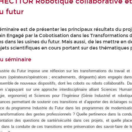
HECTTOR Robotique collaborative e
u futur
séminaire est de présenter les principaux résultats du pro
 Engagé par la Cobotisation dans les Transformations du
 dans les usines du futur. Mais aussi, de les mettre en 
ojets scientifiques en cours portant sur des thématiques 
du séminaire
ndustrie du Futur impose une réflexion sur les transformations du travail et
leurs (opérateurs/opératrices ; encadrements, dirigeants) alors engagés dan
semble de nouveaux dispositifs, dont les cobots ou robots collaboratifs. D
n s’appuyant sur une approche interdisciplinaire alliant Sciences Humai
ogie, ergonomie) et Sciences pour l’Ingénieur (Génie Industriel et robotiq
nces permettant de soutenir ces transitions et d’apporter des éclairages s
ace du programme Industrie du Futur dans les programmes de modernisation
ransformations des gestes professionnels ? Quelle pertinence dans la condu
sentation des questions de santé/sécurité dans ces projets, et quelle plac
s dans la conduite de ces transitions entre préservation des savoir-faire de le