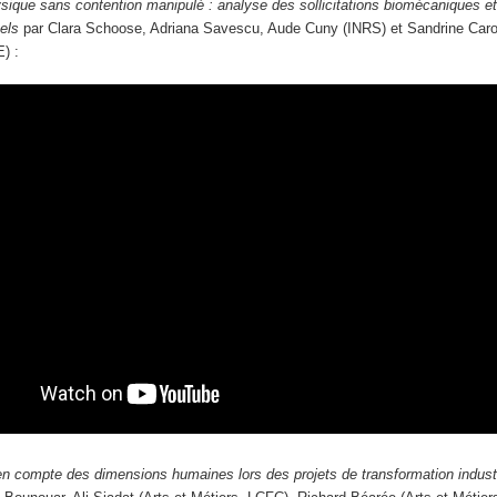
sique sans contention manipulé : analyse des sollicitations biomécaniques et 
els
par Clara Schoose, Adriana Savescu, Aude Cuny (INRS) et Sandrine Carol
) :
 en compte des dimensions humaines lors des projets de transformation industr