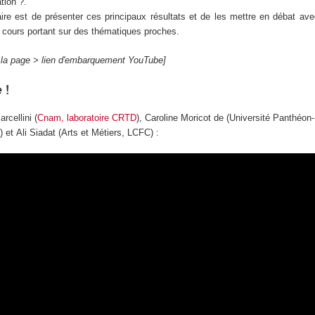
ation ?.
aire est de présenter ces principaux résultats et de les mettre en débat av
n cours portant sur des thématiques proches.
s la page > lien d'embarquement YouTube]
 !
rcellini (
Cnam, laboratoire CRTD
), Caroline Moricot de (Université Panthéon-
 Ali Siadat (Arts et Métiers, LCFC) :