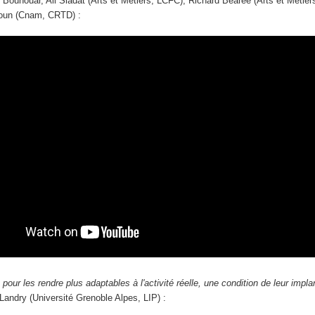
ounouar, Ali Siadat (Arts et Métiers, LCFC), Richard Béarée (Arts et Métiers
oun (Cnam, CRTD) :
our les rendre plus adaptables à l'activité réelle, une condition de leur impla
Landry (Université Grenoble Alpes, LIP) :