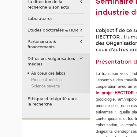
Séminaire 
La direction de la
recherche & son actu
industrie d
Laboratoires
L’objectif de ce 
Études doctorales & HDR
HECTTOR : Humain
Partenariats &
des ORganisations
financements
ceux d’autres pr
Diffusion, vulgarisation,
Présentation 
médias
Au coeur des labos
La transition vers l’I
Presse & médias
l’ensemble des travail
Science ouverte
coopération avec un en
le projet HECTTOR
e
Ethique et intégrité dans
(sociologie, anthropol
la recherche
produire des connaissa
suivantes : quelle pl
contemporains et les t
cobotisation, la repré
dirigeants d’entreprise