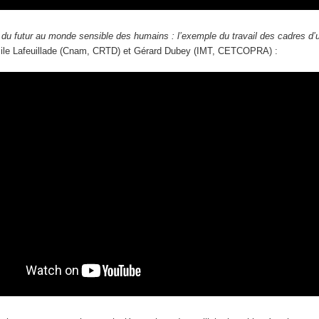
e du futur au monde sensible des humains : l’exemple du travail des cadres 
ile Lafeuillade (Cnam, CRTD) et Gérard Dubey (IMT, CETCOPRA) :