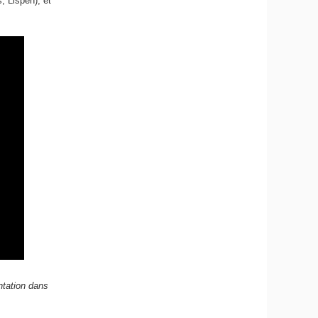
, Lispen), et
ntation dans