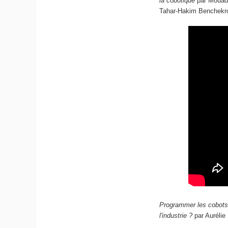
la cobotique
par Mouad B
Tahar-Hakim Benchekr
Programmer les cobots p
l'industrie ?
par Aurélie 