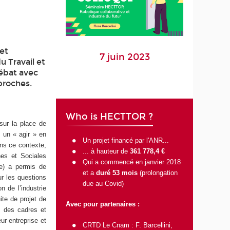
t
jet
7 juin 2023
 Travail et
débat avec
proches.
Who is HECTTOR ?
 sur la place de
s un « agir » en
Un projet financé par l'ANR
...
ans ce contexte,
... à hauteur de
361 778,4 €
nes et Sociales
Qui a commencé en janvier 2018
ue) a permis de
et a
duré 53 mois
(prolongation
ur les questions
due au Covid)
 de l’industrie
ite de projet de
Avec pour partenaires :
e des cadres et
ur entreprise et
CRTD Le Cnam
: F. Barcellini,