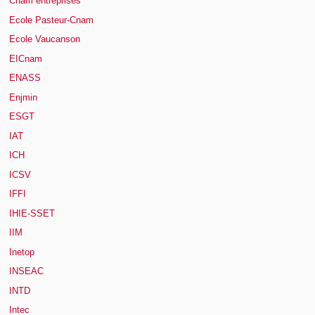
Cnam entreprises
Ecole Pasteur-Cnam
Ecole Vaucanson
EICnam
ENASS
Enjmin
ESGT
IAT
ICH
ICSV
IFFI
IHIE-SSET
IIM
Inetop
INSEAC
INTD
Intec