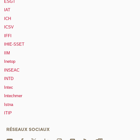
ESGT
IAT
ICH
ICSV
IFFI
IHIE-SSET
IIM
Inetop
INSEAC
INTD
Intec
Intechmer
Istna
ITIP
RÉSEAUX SOCIAUX