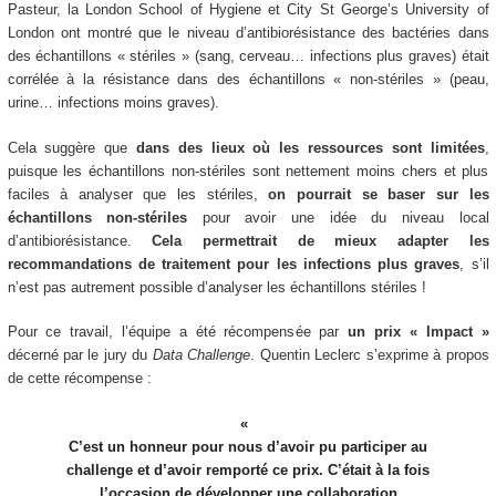
Pasteur, la London School of Hygiene et City St George’s University of
London ont montré que le niveau d’antibiorésistance des bactéries dans
des échantillons « stériles » (sang, cerveau… infections plus graves) était
corrélée à la résistance dans des échantillons « non-stériles » (peau,
urine… infections moins graves).
Cela suggère que
dans des lieux où les ressources sont limitées
,
puisque les échantillons non-stériles sont nettement moins chers et plus
faciles à analyser que les stériles,
on pourrait se baser sur les
échantillons non-stériles
pour avoir une idée du niveau local
d’antibiorésistance.
Cela permettrait de mieux adapter les
recommandations de traitement pour les infections plus graves
, s’il
n’est pas autrement possible d’analyser les échantillons stériles !
Pour ce travail, l’équipe a été récompensée par
un prix « Impact »
décerné par le jury du
Data Challenge
. Quentin Leclerc s’exprime à propos
de cette récompense :
C’est un honneur pour nous d’avoir pu participer au
challenge et d’avoir remporté ce prix. C’était à la fois
l’occasion de développer une collaboration