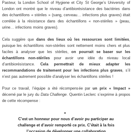
Pasteur, la London School of Hygiene et City St George’s University of
London ont montré que le niveau d’antibiorésistance des bactéries dans
des échantillons « stériles » (sang, cerveau… infections plus graves) était
corrélée à la résistance dans des échantillons « non-stériles » (peau,
urine… infections moins graves).
Cela suggère que
dans des lieux où les ressources sont limitées
,
puisque les échantillons non-stériles sont nettement moins chers et plus
faciles à analyser que les stériles,
on pourrait se baser sur les
échantillons non-stériles
pour avoir une idée du niveau local
d’antibiorésistance.
Cela permettrait de mieux adapter les
recommandations de traitement pour les infections plus graves
, s’il
n’est pas autrement possible d’analyser les échantillons stériles !
Pour ce travail, l’équipe a été récompensée par
un prix « Impact »
décerné par le jury du
Data Challenge
. Quentin Leclerc s’exprime à propos
de cette récompense :
C’est un honneur pour nous d’avoir pu participer au
challenge et d’avoir remporté ce prix. C’était à la fois
l’occasion de développer une collaboration