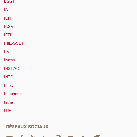
ESGT
IAT
ICH
ICSV
IFFI
IHIE-SSET
IIM
Inetop
INSEAC
INTD
Intec
Intechmer
Istna
ITIP
RÉSEAUX SOCIAUX