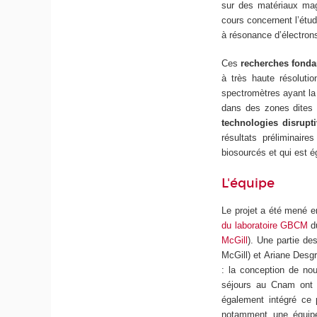
sur des matériaux mag
cours concernent l’étu
à résonance d’électrons
Ces
recherches fond
à très haute résolutio
spectromètres ayant la 
dans des zones dites 
technologies disrupt
résultats préliminair
biosourcés et qui est 
L'équipe
Le projet a été mené e
du laboratoire GBCM
d
McGill
). Une partie des
McGill) et Ariane Desg
: la conception de nou
séjours au Cnam ont pe
également intégré ce 
notamment une équipe