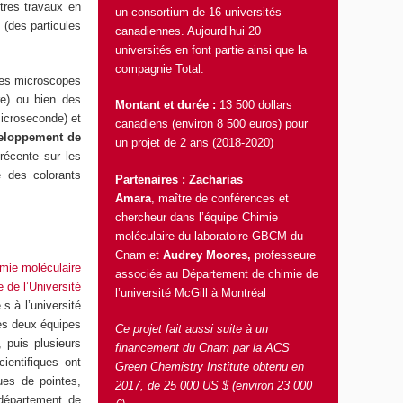
tres travaux en
un consortium de 16 universités
 (des particules
canadiennes. Aujourd’hui 20
universités en font partie ainsi que la
compagnie Total.
 des microscopes
re) ou bien des
Montant et durée :
13 500 dollars
microseconde) et
canadiens (environ 8 500 euros) pour
eloppement de
un projet de 2 ans (2018-2020)
récente sur les
e des colorants
Partenaires :
Zacharias
Amara
, maître de conférences et
chercheur dans l’
équipe Chimie
moléculaire
du laboratoire GBCM du
Cnam et
Audrey Moores
,
professeure
mie moléculaire
associée au
Département de chimie de
 de l’Université
l’université McGill à Montréal
s à l’université
les deux équipes
Ce projet fait aussi suite à un
, puis plusieurs
financement du Cnam par la
ACS
ientifiques ont
Green Chemistry Institute
obtenu en
ues de pointes,
2017, de 25 000 US $ (environ 23 000
département de