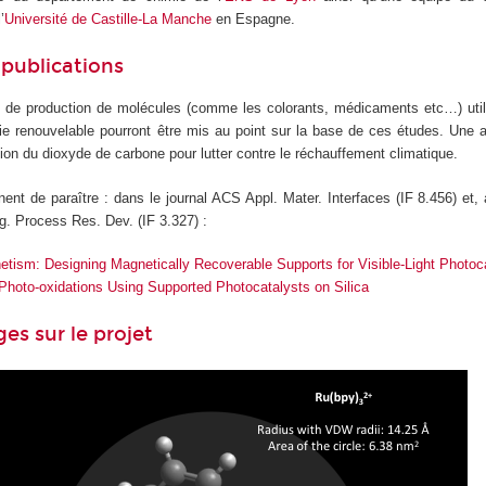
’
Université de Castille-La Manche
en Espagne.
 publications
de production de molécules (comme les colorants, médicaments etc…) utili
 renouvelable pourront être mis au point sur la base de ces études. Une au
ction du dioxyde de carbone pour lutter contre le réchauffement climatique.
ent de paraître : dans le journal ACS Appl. Mater. Interfaces (IF 8.456) et, 
rg. Process Res. Dev. (IF 3.327) :
tism: Designing Magnetically Recoverable Supports for Visible-Light Photoca
Photo-oxidations Using Supported Photocatalysts on Silica
es sur le projet