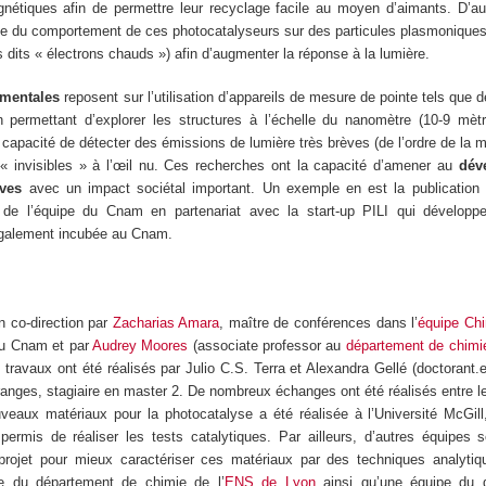
nétiques afin de permettre leur recyclage facile au moyen d’aimants. D’au
de du comportement de ces photocatalyseurs sur des particules plasmoniques
 dits « électrons chauds ») afin d’augmenter la réponse à la lumière.
amentales
reposent sur l’utilisation d’appareils de mesure de pointe tels que
n permettant d’explorer les structures à l’échelle du nanomètre (10-9 mèt
capacité de détecter des émissions de lumière très brèves (de l’ordre de la 
« invisibles » à l’œil nu. Ces recherches ont la capacité d’amener au
dév
ives
avec un impact sociétal important. Un exemple en est la publication 
es de l’équipe du Cnam en partenariat avec la start-up PILI qui développ
également incubée au Cnam.
n co-direction par
Zacharias Amara
, maître de conférences dans l’
équipe Chi
u Cnam et par
Audrey Moores
(associate professor au
département de chimie
 travaux ont été réalisés par Julio C.S. Terra et Alexandra Gellé (doctorant.e.
ranges, stagiaire en master 2. De nombreux échanges ont été réalisés entre 
veaux matériaux pour la photocatalyse a été réalisée à l’Université McGill
rmis de réaliser les tests catalytiques. Par ailleurs, d’autres équipes sc
projet pour mieux caractériser ces matériaux par des techniques analytiq
 du département de chimie de l’
ENS de Lyon
ainsi qu’une équipe du 