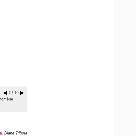
2
/ 10
hénomène
a
, Diane Tribout