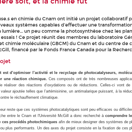
ère soit, et la chimie fut
e.s en chimie du Cnam ont initié un projet collaboratif 
veaux systèmes capables d’effectuer une transformatio
 la lumière… un peu comme la photosynthèse chez les pla
 essais ! Ce projet réunit des membres du laboratoire G
et chimie moléculaire (GBCM) du Cnam et du centre de c
cGill, financé par le Fonds France Canada pour la Recher
rojet
t est d’optimiser l’activité et le recyclage de photocatalyseurs, molécul
er une réaction chimique.
Ces composés ont de très nombreuses applicat
de réaliser des réactions d’oxydations ou de réductions. Celles-ci vont de
valeur ajoutée telles que l’artémisinine, un antimalarique puissant, à la rédu
contre le réchauffement climatique.
eur reste que ces systèmes photocatalytiques sont peu efficaces ou difficil
rche entre le Cnam et l'Université McGill a donc recherché à
comprendre l
e ces procédés photochimiques
afin de mieux designer des systèmes de p
 ou plus performants. Un des axes du projet consiste en la fixation de ces 