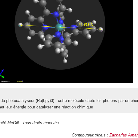
e du photocatalyseur (Ru(bpy)3) : cette molécule capte les photons par un p
met leur énergie pour catalyser une réaction chimique
ité McGill - Tous droits réservés
Contributeur.trice.s :
Zacharias Amar