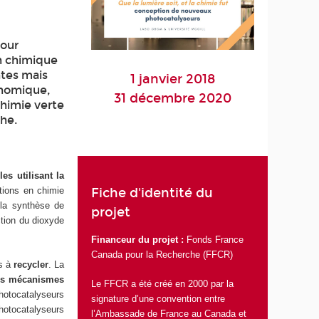
pour
n chimique
ntes mais
1 janvier 2018
énomique,
31 décembre 2020
himie verte
che.
es utilisant la
Fiche d'identité du
ions en chimie
 la synthèse de
projet
ction du dioxyde
Financeur du projet :
Fonds France
Canada pour la Recherche (FFCR)
es à
recycler
. La
es mécanismes
Le FFCR a été créé en 2000 par la
hotocatalyseurs
signature d’une convention entre
photocatalyseurs
l’Ambassade de France au Canada et