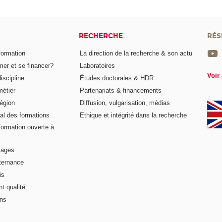
RECHERCHE
RÉS
formation
La direction de la recherche & son actu
er et se financer?
Laboratoires
Voir 
iscipline
Études doctorales & HDR
métier
Partenariats & financements
égion
Diffusion, vulgarisation, médias
al des formations
Ethique et intégrité dans la recherche
formation ouverte à
tages
lternance
is
t qualité
ons