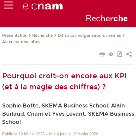
Rec
her
ch
e
Présentation
Recherche
Diffusion, vulgarisation, médias
Au coeur des labos
Pourquoi croit-on encore aux KPI
(et à la magie des chiffres) ?
Sophie Botte, SKEMA Business School; Alain
Burlaud, Cnam et Yves Levant, SKEMA Business
School
Publié le 19 février 2026
–
Mis à jour le 19 février 2026