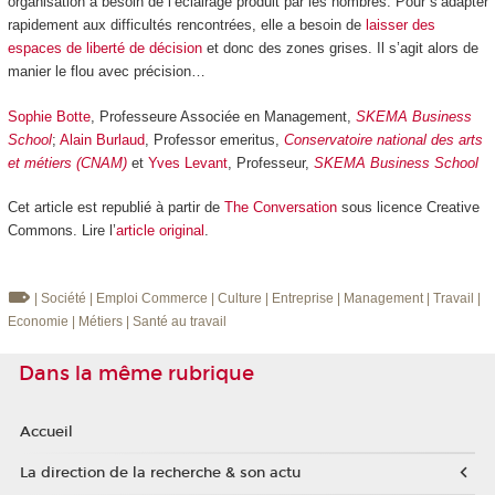
organisation a besoin de l’éclairage produit par les nombres. Pour s’adapter
rapidement aux difficultés rencontrées, elle a besoin de
laisser des
espaces de liberté de décision
et donc des zones grises. Il s’agit alors de
manier le flou avec précision…
Sophie Botte
, Professeure Associée en Management,
SKEMA Business
School
;
Alain Burlaud
, Professor emeritus,
Conservatoire national des arts
et métiers (CNAM)
et
Yves Levant
, Professeur,
SKEMA Business School
Cet article est republié à partir de
The Conversation
sous licence Creative
Commons. Lire l’
article original
.
| Société
| Emploi
Commerce
| Culture
| Entreprise
| Management
| Travail
|
Economie
| Métiers
| Santé au travail
Dans la même rubrique
Accueil
La direction de la recherche & son actu