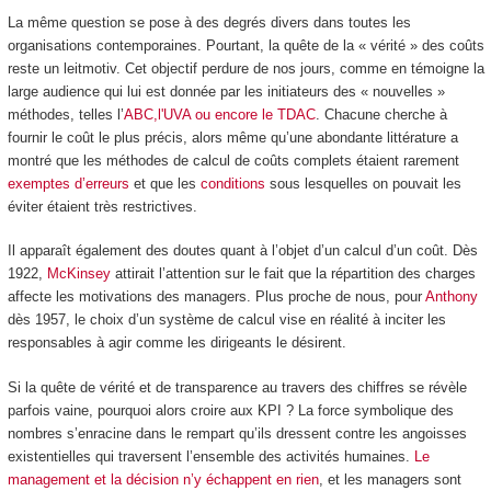
La même question se pose à des degrés divers dans toutes les
organisations contemporaines. Pourtant, la quête de la « vérité » des coûts
reste un leitmotiv. Cet objectif perdure de nos jours, comme en témoigne la
large audience qui lui est donnée par les initiateurs des « nouvelles »
méthodes, telles l’
ABC,l'UVA ou encore le TDAC
. Chacune cherche à
fournir le coût le plus précis, alors même qu’une abondante littérature a
montré que les méthodes de calcul de coûts complets étaient rarement
exemptes d’erreurs
et que les
conditions
sous lesquelles on pouvait les
éviter étaient très restrictives.
Il apparaît également des doutes quant à l’objet d’un calcul d’un coût. Dès
1922,
McKinsey
attirait l’attention sur le fait que la répartition des charges
affecte les motivations des managers. Plus proche de nous, pour
Anthony
dès 1957, le choix d’un système de calcul vise en réalité à inciter les
responsables à agir comme les dirigeants le désirent.
Si la quête de vérité et de transparence au travers des chiffres se révèle
parfois vaine, pourquoi alors croire aux KPI ? La force symbolique des
nombres s’enracine dans le rempart qu’ils dressent contre les angoisses
existentielles qui traversent l’ensemble des activités humaines.
Le
management et la décision n’y échappent en rien
, et les managers sont