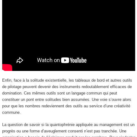
Enfin, face à la solitude existentielle, les tableaux de bord et autres outils
de pilotage peuvent devenir des instruments redoutablement efficaces de
domination. Ces mêmes outils sont un langage commun qui peut
constituer un pont entre solitudes bien assumées. Une voie s’ouvre alors
pour que les nombres redeviennent des outils au service d’une créativité
commune.
La question de savoir si la quantophrénie appliquée au management est un
progrès ou une forme d’aveuglement consenti n’est pas tranchée. Une