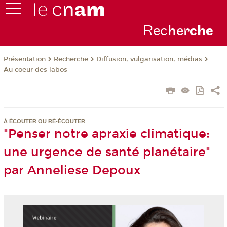
Rec
her
ch
e
Présentation
Recherche
Diffusion, vulgarisation, médias
Au coeur des labos
À ÉCOUTER OU RÉ-ÉCOUTER
"Penser notre apraxie climatique:
une urgence de santé planétaire"
par Anneliese Depoux