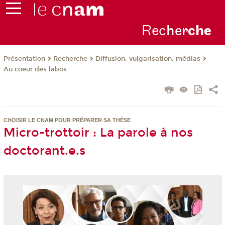
Rec
her
ch
e
Présentation
Recherche
Diffusion, vulgarisation, médias
Au coeur des labos
CHOISIR LE CNAM POUR PRÉPARER SA THÈSE
Micro-trottoir : La parole à nos
doctorant.e.s