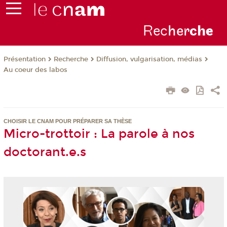
Rec
her
ch
e
Présentation
Recherche
Diffusion, vulgarisation, médias
Au coeur des labos
CHOISIR LE CNAM POUR PRÉPARER SA THÈSE
Micro-trottoir : La parole à nos
doctorant.e.s