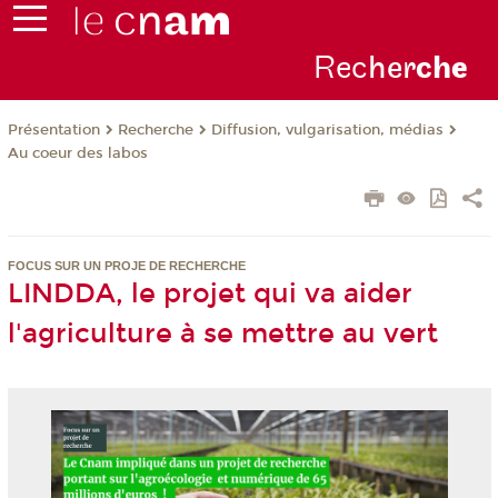
Rec
her
ch
e
Présentation
Recherche
Diffusion, vulgarisation, médias
Au coeur des labos
FOCUS SUR UN PROJE DE RECHERCHE
LINDDA, le projet qui va aider
l'agriculture à se mettre au vert